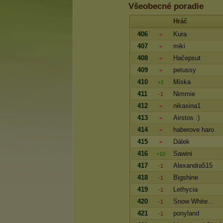
Všeobecné poradie
Hráč
406
Kura
=
407
miki
=
408
Hačepsut
=
409
petussy
=
410
Miska
+1
411
Nimmie
-1
412
nikasina1
=
413
Airstos :)
=
414
haberove haro
=
415
Dálek
=
416
Sawini
+10
417
Alexandra515
-1
418
Bigshine
-1
419
Lethycia
-1
420
Snow White...
-1
421
ponyland
-1