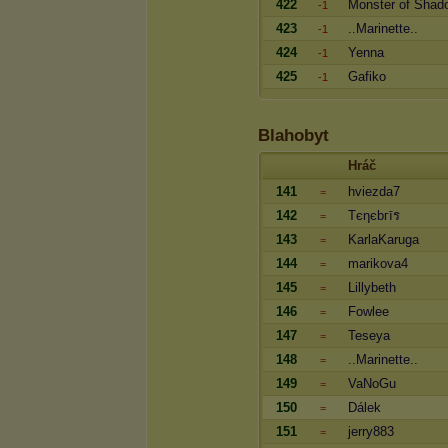
422
Monster of Shad
-1
423
..Marinette..
-1
424
Yenna
-1
425
Gafiko
-1
Blahobyt
Hráč
141
hviezda7
=
142
Tєηєbгīร
=
143
KarlaKaruga
=
144
marikova4
=
145
Lillybeth
=
146
Fowlee
=
147
Teseya
=
148
..Marinette..
=
149
VaNoGu
=
150
Dálek
=
151
jerry883
=