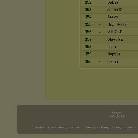
152
Baba7
=
153
šimon12
=
154
Jezko
=
155
DeathRider
=
156
MIRCUĽ
=
157
Slavulka
=
158
Laira
=
159
Neptún
=
160
horina
=
Všeobecné podmienky použitia
Zásady ochrany osobných údajov