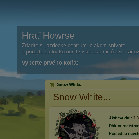
Hrať Howrse
Zriaďte si jazdecké centrum, o akom snívate,
a pridajte sa ku komunite viac ako miliónov hráčov
Vyberte prvého koňa:
Snow White...
Snow White...
Aktívne dni:
2 
Dátum registrác
Posledná návšt