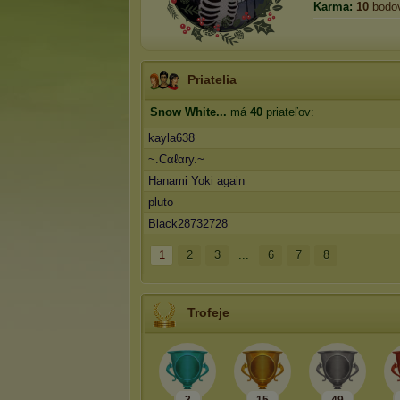
Karma:
10
bodo
Priatelia
Snow White...
má
40
priateľov:
kayla638
~.Cαℓαry.~
Hanami Yoki again
pluto
Black28732728
1
2
3
...
6
7
8
Trofeje