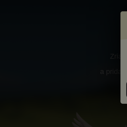
Zriaď
a pridaj