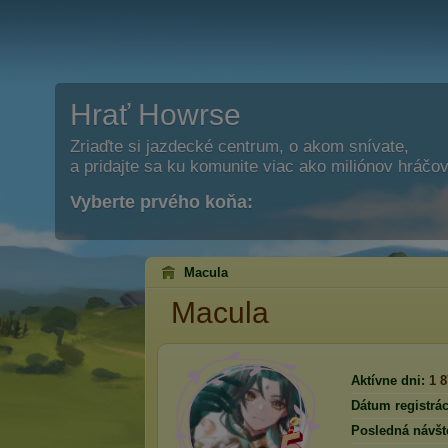
Hrať Howrse
Zriaďte si jazdecké centrum, o akom snívate,
a pridajte sa ku komunite viac ako miliónov hráčov
Vyberte prvého koňa:
Macula
Macula
Aktívne dni:
1 
Dátum registrác
Posledná návšt