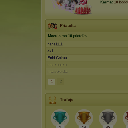
Karma:
10
bodo
Priatelia
Macula
má
10
priateľov:
haha1111
ak1
Enki Gokuu
mackousko
mia sole dia
1
2
Trofeje
1
14
45