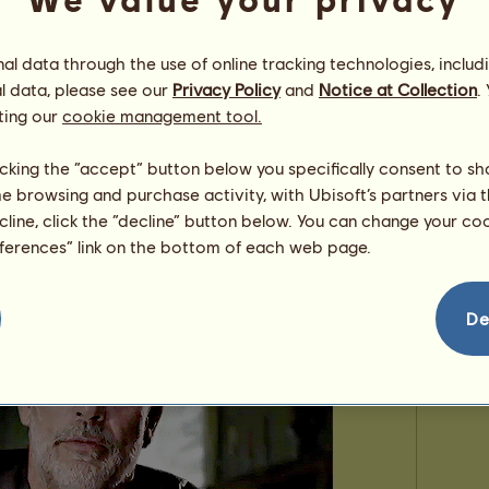
149
l data through the use of online tracking technologies, includ
l data, please see our
Privacy Policy
and
Notice at Collection
.
ting our
cookie management tool.
licking the “accept” button below you specifically consent to s
me browsing and purchase activity, with Ubisoft’s partners via t
ecline, click the “decline” button below. You can change your c
eferences” link on the bottom of each web page.
De