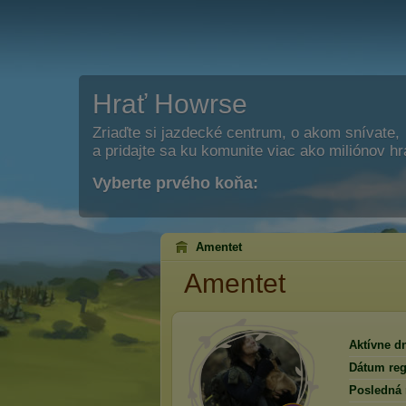
Hrať Howrse
Zriaďte si jazdecké centrum, o akom snívate,
a pridajte sa ku komunite viac ako miliónov h
Vyberte prvého koňa:
Amentet
Amentet
Aktívne dn
Dátum regi
Posledná 