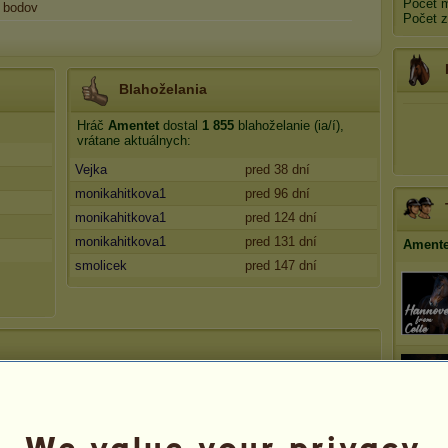
Počet 
bodov
Počet 
Blahoželania
Hráč
Amentet
dostal
1 855
blahoželanie (ia/í),
vrátane aktuálnych:
Vejka
pred 38 dní
monikahitkova1
pred 96 dní
monikahitkova1
pred 124 dní
monikahitkova1
pred 131 dní
Amente
smolicek
pred 147 dní
We value your privacy