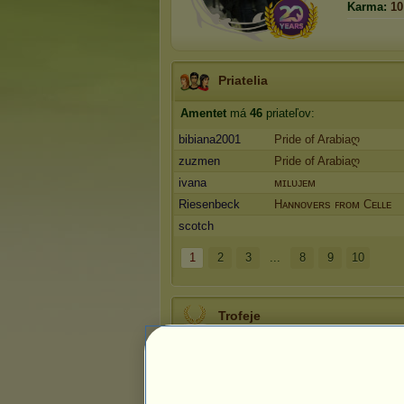
Karma:
10
Priatelia
Amentet
má
46
priateľov:
bibiana2001
Pride of Arabiaღ
zuzmen
Pride of Arabiaღ
ivana
ᴍɪʟᴜᴊᴇᴍ
Riesenbeck
Hᴀɴɴᴏᴠᴇʀs ꜰʀᴏᴍ Cᴇʟʟᴇ
scotch
1
2
3
...
8
9
10
Trofeje