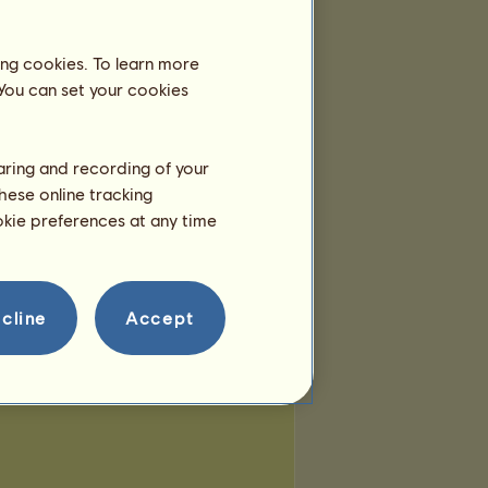
Členovia:
14
Plemeno tímu:
Gypsy
Vanner
ing cookies. To learn more
 You can set your cookies
haring and recording of your
hese online tracking
ookie preferences at any time
cline
Accept