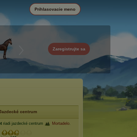
Prihlasovacie meno
Zaregistrujte sa
Jazdecké centrum
t
riadi jazdecké centrum
Mortadelo
.
: