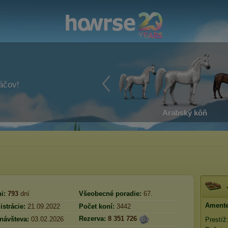
ráčov!
Arabský kôň
i:
793
dní
Všeobecné poradie:
67.
Amente
strácie:
21.09.2022
Počet koní:
3442
Rezerva:
8 351 726
návšteva:
03.02.2026
Prestíž