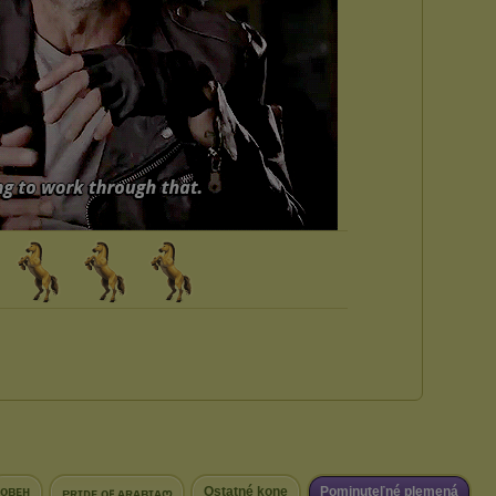
ᴏʙᴇʜ
Ostatné kone
Pominuteľné plemená
ᴘʀɪᴅᴇ ᴏꜰ ᴀʀᴀʙɪᴀღ