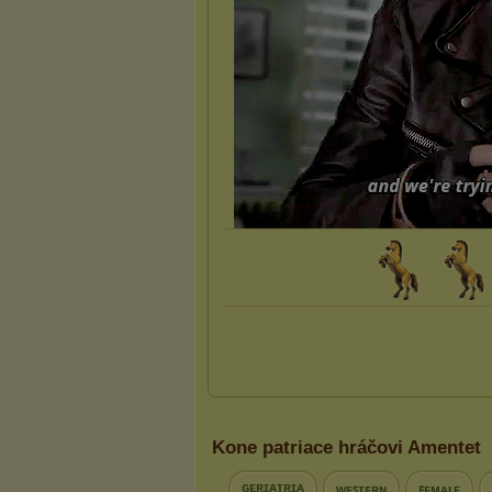
Kone patriace hráčovi Amentet
ɢᴇʀɪᴀᴛʀɪᴀ
ᴡᴇꜱᴛᴇʀɴ
ꜰᴇᴍᴀʟᴇ