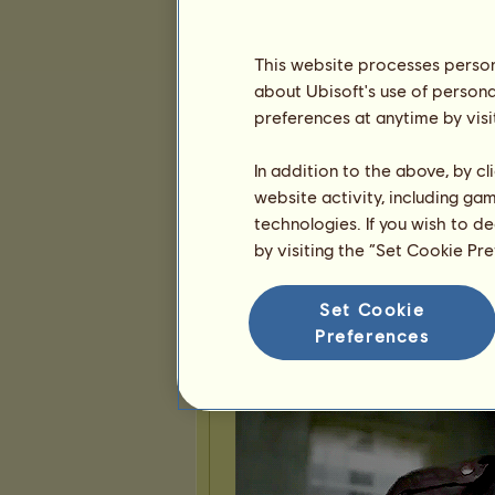
3
7
47
This website processes persona
Prezentácia
about Ubisoft's use of persona
preferences at anytime by visi
In addition to the above, by c
website activity, including ga
technologies. If you wish to d
by visiting the “Set Cookie Pr
Set Cookie
Preferences