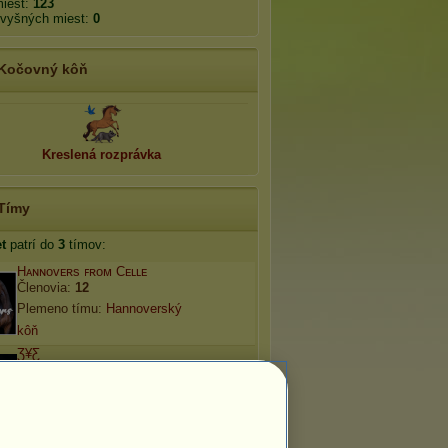
miest:
123
zvyšných miest:
0
Kočovný kôň
Kreslená rozprávka
Tímy
t
patrí do
3
tímov:
Hᴀɴɴᴏᴠᴇʀs ꜰʀᴏᴍ Cᴇʟʟᴇ
Členovia:
12
Plemeno tímu:
Hannoverský
kôň
Ʒ¥Ƹ
Členovia:
19
Plemeno tímu:
Francúzsky
jazdecký kôň
·=»‡«=·МОЯ АРМИЯ·=»‡«=·