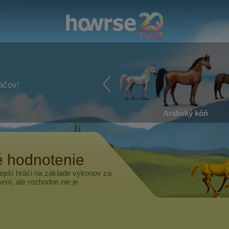
ráčov!
Arabský kôň
 hodnotenie
epší hráči na základe výkonov za
ní, ale rozhodne nie je