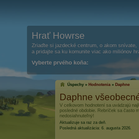
Hrať Howrse
Zriaďte si jazdecké centrum, o akom snívate,
a pridajte sa ku komunite viac ako miliónov h
Vyberte prvého koňa:
Úspechy »
Hodnotenia
»
Daphne
Daphne
všeobecné
V celkovom hodnotení sa uvádzajú najl
posledné obdobie. Rebríček sa často me
nedosiahnuteľný!
Aktualizuje sa raz za deň.
Posledná aktualizácia: 6. augusta 2026.