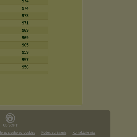
974
974
973
971
969
969
965
959
957
956
Správa súborov cookies
Kódex správania
Kontaktujte nás