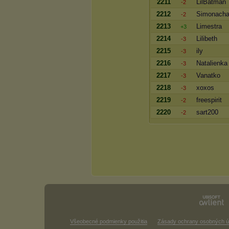
2211
LilBatman
-2
2212
Simonach
-2
2213
Limestra
+3
2214
Lilibeth
-3
2215
ily
-3
2216
Natalienka
-3
2217
Vanatko
-3
2218
xoxos
-3
2219
freespirit
-2
2220
sart200
-2
Všeobecné podmienky použitia
Zásady ochrany osobných ú