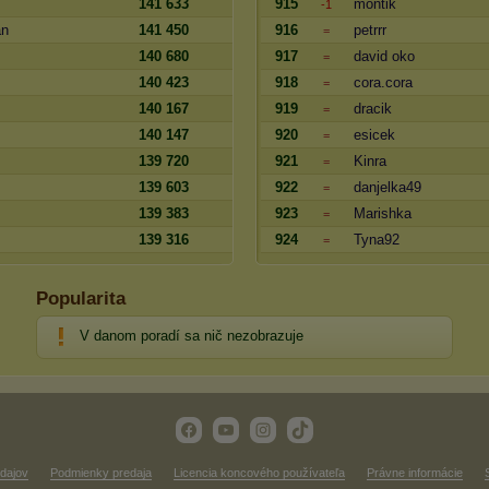
141 633
915
montik
-1
an
141 450
916
petrrr
=
140 680
917
david oko
=
140 423
918
cora.cora
=
140 167
919
dracik
=
140 147
920
esicek
=
139 720
921
Kinra
=
139 603
922
danjelka49
=
139 383
923
Marishka
=
139 316
924
Tyna92
=
Popularita
V danom poradí sa nič nezobrazuje
dajov
Podmienky predaja
Licencia koncového používateľa
Právne informácie