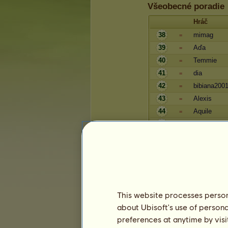
Všeobecné poradie
Hráč
38
mimag
=
39
Aďa
=
40
Temmie
=
41
dia
=
42
bibiana200
=
43
Alexis
=
44
Aquile
=
45
Patriolisa
=
46
charliejeko
=
47
Daphne
=
48
Myšák
=
49
εмαkя
=
50
andurit
+1
This website processes persona
51
Laurus09_1
-1
about Ubisoft's use of persona
52
Silvaner
=
preferences at anytime by visi
53
Nutella
=