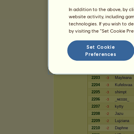
54
Ashina
=
In addition to the above, by c
55
Гана
=
website activity, including ga
56
Terka04
=
technologies. If you wish to d
57
Riesenbeck
=
by visiting the “Set Cookie Pr
Blahobyt
Set Cookie
Preferences
Hráč
2201
Wera_em
-3
2202
meowmy
-3
2203
Mayleana
-3
2204
Kufelovaa
-3
2205
shimpt
-3
2206
_ɴᴇꜱꜱɪᴇ_
-3
2207
kytty
-3
2208
Jazu
-2
2209
Lujziana
-2
2210
Daphne
-2