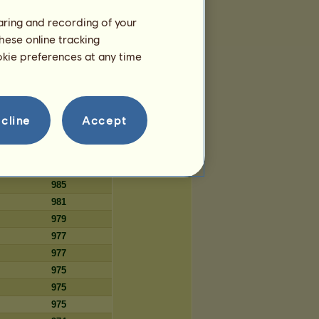
262
haring and recording of your
261
hese online tracking
260
ookie preferences at any time
259
cline
Accept
Počet dní
986
986
985
981
979
977
977
975
975
975