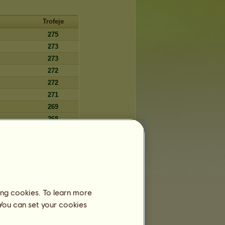
Trofeje
275
273
273
272
272
271
269
268
267
266
266
266
264
ing cookies. To learn more
263
 You can set your cookies
263
262