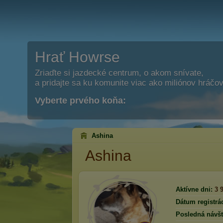
Hrať Howrse
Zriaďte si jazdecké centrum, o akom snívate,
a pridajte sa ku komunite viac ako miliónov hráčov
Vyberte prvého koňa:
Ashina
Ashina
Aktívne dni:
3 
Dátum registrác
Posledná návšt