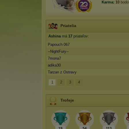
Karma:
10
bodo
Priatelia
Ashina
má
17
priateľov:
Papouch 067
--NightFury--
7mona7
adika30
Tarzan z Ostravy
1
2
3
4
Trofeje
19
54
113