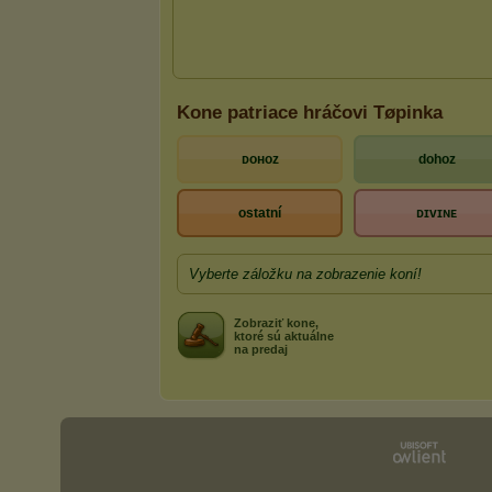
Kone patriace hráčovi Tøpinka
ᴅᴏʜᴏᴢ
dohoz
ostatní
ᴅɪᴠɪɴᴇ
Vyberte záložku na zobrazenie koní!
Zobraziť kone,
ktoré sú aktuálne
na predaj