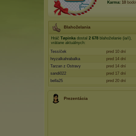
Karma:
10
bodo
Blahoželania
Hráč
Tøpinka
dostal
2 678
blahoželanie (ia/í),
vrátane aktuálnych:
Tessíček
pred 10 dní
hryzalkahrabalka
pred 14 dní
Tarzan z Ostravy
pred 14 dní
sandi022
pred 17 dní
bella25
pred 20 dní
Prezentácia