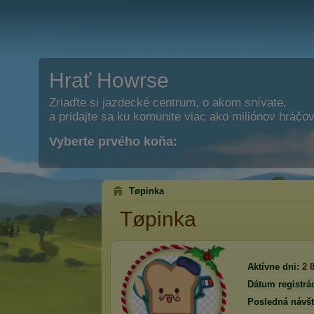
Hrať Howrse
Zriaďte si jazdecké centrum, o akom snívate,
a pridajte sa ku komunite viac ako miliónov hráčov
Vyberte prvého koňa:
Tøpinka
Tøpinka
Aktívne dni:
2 
Dátum registrác
Posledná návšt