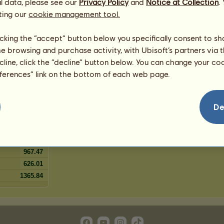
l data, please see our
ak
Privacy Policy
and
Notice at Collection
.
3
%
ting our
dý
cookie management tool.
3
%
3
%
licking the “accept” button below you specifically consent to s
luš
1
%
me browsing and purchase activity, with Ubisoft’s partners via t
ak
1
%
ecline, click the “decline” button below. You can change your c
1
%
eferences” link on the bottom of each web page.
pony
De
682.92
1195.11
853.65
967.47
626.01
1365.84