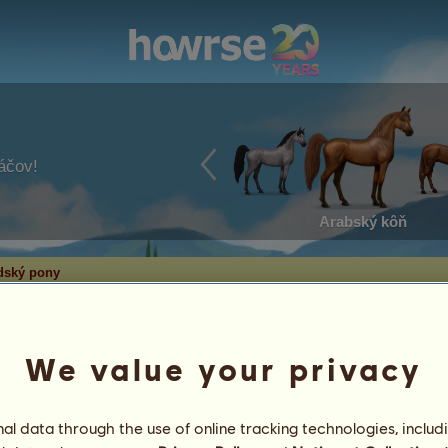
ráčov!
Arabský kôň
dský pony
pony
We value your privacy
ndský pony
l data through the use of online tracking technologies, includ
6
%