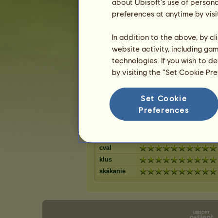
svetlý hnedák
about Ubisoft's use of persona
hnedý ryši
12
%
hnedák
preferences at anytime by visi
myšací še
12
%
gaštanový
plavák
11
%
škvrnitý šedý
In addition to the above, by c
červený be
10
%
čierny ryšiak
website activity, including ga
tmavý ryši
8
%
Svetlošedý
technologies. If you wish to d
Cremello
8
%
Čierny
by visiting the “Set Cookie Pr
7
%
Set Cookie
Schopnosti pre Newfoundlandský 
Preferences
výdrž
rýchlosť
drezúra
cval
klus
skákanie