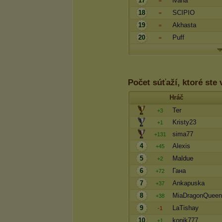
17
ivana
=
18
SCIPIO
=
19
Akhasta
=
20
Puff
=
Počet súťaží, ktoré ste 
Hráč
Ter
+3
Kristy23
+1
sima77
+131
4
Alexis
+45
5
Maldue
+2
6
Гана
+72
7
Ankapuska
+37
8
MiaDragonQueen
+38
9
LaTishay
-1
10
konik777
+1