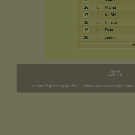
-1
16
Niama
-1
17
KUSH
-1
18
lili nice
-1
19
Гана
-1
20
jemdeti
-1
Všeobecné podmienky použitia
Zásady ochrany osobných údajov