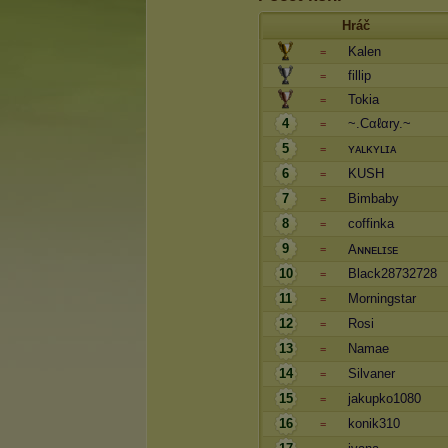
Hráč
Kalen
=
fillip
=
Tokia
=
4
~.Cαℓαry.~
=
5
ʏᴀʟᴋʏʟɪᴀ
=
6
KUSH
=
7
Bimbaby
=
8
coffinka
=
9
Aɴɴᴇʟɪꜱᴇ
=
10
Black28732728
=
11
Morningstar
=
12
Rosi
=
13
Namae
=
14
Silvaner
=
15
jakupko1080
=
16
konik310
=