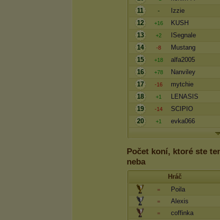
11
-
Izzie
12
KUSH
+16
13
ISegnale
+2
14
Mustang
-8
15
alfa2005
+18
16
Nanviley
+78
17
mytchie
-16
18
LENASIS
+1
19
SCIPIO
-14
20
evka066
+1
Počet koní, ktoré ste te
neba
Hráč
Poila
=
Alexis
=
coffinka
=