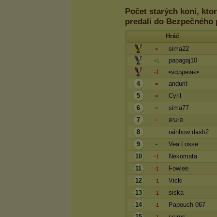
Počet starých koní, kto
predali do Bezpečného 
Hráč
sima22
=
papagaj10
+1
•ѕαρρнιяє•
-1
4
andurit
=
5
Cyril
=
6
sima77
=
7
คนrค
=
8
rainbow dash2
=
9
-
Vea Losse
10
Nekomata
-1
11
Fowlee
-1
12
Vicki
-1
13
siska
-1
14
Papouch 067
-1
15
ssims