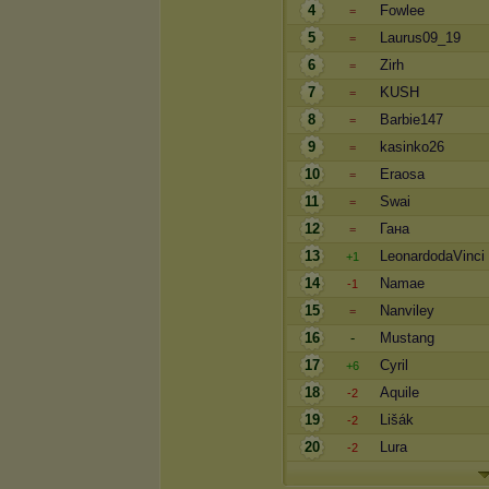
4
Fowlee
=
5
Laurus09_19
=
6
Zirh
=
7
KUSH
=
8
Barbie147
=
9
kasinko26
=
10
Eraosa
=
11
Swai
=
12
Гана
=
13
LeonardodaVinci
+1
14
Namae
-1
15
Nanviley
=
16
-
Mustang
17
Cyril
+6
18
Aquile
-2
19
Lišák
-2
20
Lura
-2