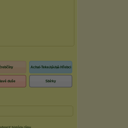
žrebčíny
Achal-Tekeஅச்அல் Hřebci
lavé duše
Sbírky
obraziť históriu tímu