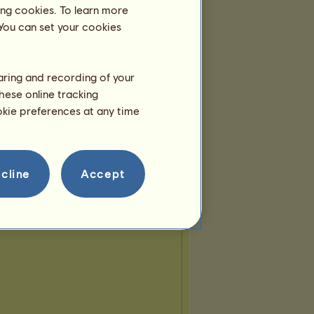
Nájdite UFO na stránke ADY ako prvý!
ing cookies. To learn more
 You can set your cookies
haring and recording of your
hese online tracking
ookie preferences at any time
cline
Accept