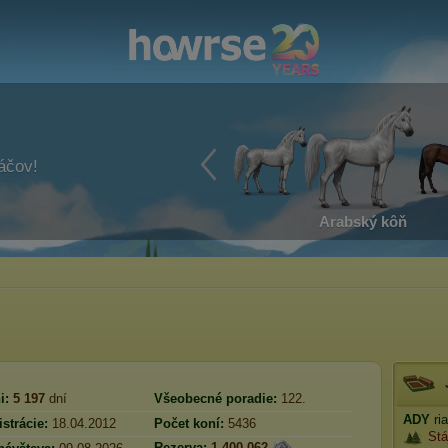
ráčov!
Arabský kôň
i:
5 197
dní
Všeobecné poradie:
122.
ADY
ri
strácie:
18.04.2012
Počet koní:
5436
Stá
Rezerva:
1 400 062