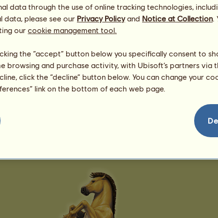
l data through the use of online tracking technologies, includ
215
l data, please see our
Privacy Policy
and
Notice at Collection
.
ting our
cookie management tool.
licking the “accept” button below you specifically consent to s
me browsing and purchase activity, with Ubisoft’s partners via t
ecline, click the “decline” button below. You can change your c
eferences” link on the bottom of each web page.
klisna 1159,53
Achaltekinský kôň
Zobraziť všetky moje kone
De