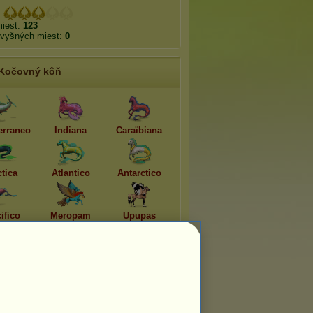
:
miest:
123
zvyšných miest:
0
Kočovný kôň
erraneo
Indiana
Caraïbiana
ctica
Atlantico
Antarctico
ifico
Meropam
Upupas
Upravené UFO
ne:
Apolónova lýra