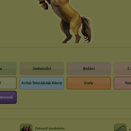
a
Jednorožci
Božáci
3 
W
Achal-Tekeஅச்அல் Klisny
Curly
Tou
plemená
Zobraziť produkciu
Z