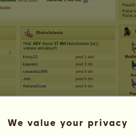
návšteva:
09.08.2026
Prestíž
bodov
Počet 
Počet 
Blahoželania
Hráč
ADY
dostal
17 464
blahoželanie (ia/í),
vrátane aktuálnych:
:)
Medit
Kristy23
pred 1 deň
kaierann
pred 3 dni
casandra1998
pred 4 dni
Ar
.mei.
pred 6 dní
AdrianaSivan
pred 6 dní
Pac
We value your privacy
Aktuál