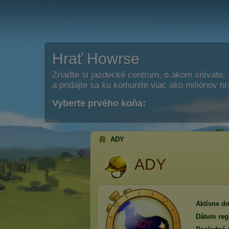
Hrať Howrse
Zriaďte si jazdecké centrum, o akom snívate,
a pridajte sa ku komunite viac ako miliónov h
Vyberte prvého koňa:
ADY
ADY
Aktívne dn
Dátum regi