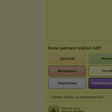
Kone patriace hráčovi ADY
Tažní koně
Plemen
Mezohegyesi
Pro O
Ostatné kone
Pominuteľné 
Vyberte záložku na zobrazenie koní!
Zobraziť kone,
ktoré sú aktuálne