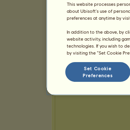
This website processes persona
10
32
95
about Ubisoft's use of persona
preferences at anytime by visi
Obľúbené kone
In addition to the above, by c
website activity, including ga
technologies. If you wish to d
by visiting the “Set Cookie Pr
Set Cookie
Preferences
Prezentácia