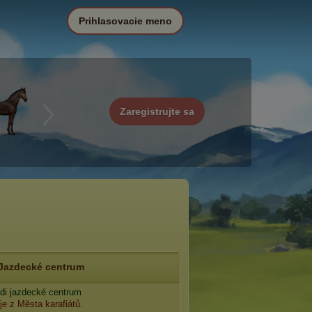
Prihlasovacie meno
Zaregistrujte sa
Jazdecké centrum
adi jazdecké centrum
je z Města karafiátů
.