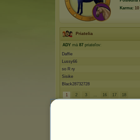
Posledná 
Karma:
10
Priatelia
ADY
má
87
priateľov:
Daffie
Lussy66
so R ry
Sisike
Black28732728
1
2
3
...
16
17
18
Trofeje