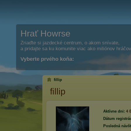
Hrať Howrse
Zriaďte si jazdecké centrum, o akom snívate,
a pridajte sa ku komunite viac ako miliónov hráčov
Vyberte prvého koňa:
fillip
fillip
Aktívne dni:
4 
Dátum registrác
Posledná návšt