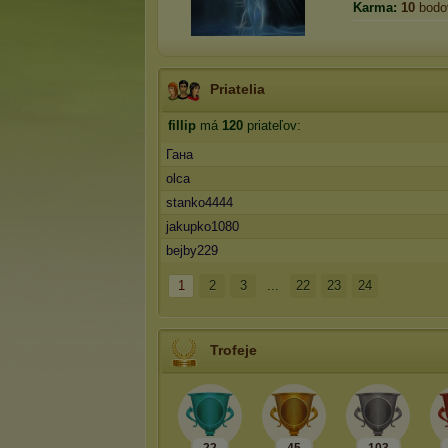
Karma:
10
bodo
Priatelia
fillip
má
120
priateľov:
Гана
olca
stanko4444
jakupko1080
bejby229
1
2
3
...
22
23
24
Trofeje