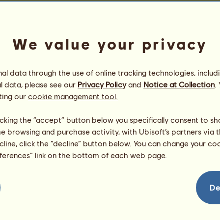
We value your privacy
ablka
Zrušené zafarbenia zo Zlatého 
Počet
Zberateľ
171
63
Diduška 1
=
l data through the use of online tracking technologies, includ
170
64
Teseya
=
l data, please see our
Privacy Policy
and
Notice at Collection
.
170
65
andurit
=
ting our
cookie management tool.
167
66
LaTishay
=
166
67
Skinny
=
licking the “accept” button below you specifically consent to s
164
68
Inanimé
me browsing and purchase activity, with Ubisoft’s partners via t
=
9264
161
69
Morningstar
ecline, click the “decline” button below. You can change your c
=
eferences” link on the bottom of each web page.
158
70
owielentka
=
156
71
bejby229
=
ova1
153
72
monikahitkova1
=
De
152
73
Synalea
=
150
74
Nikolkac
=
146
75
mithrim
=