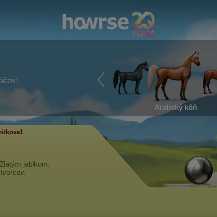
ráčov!
Arabský kôň
itkova1
 Zlatým jablkom,
 tvorcov.