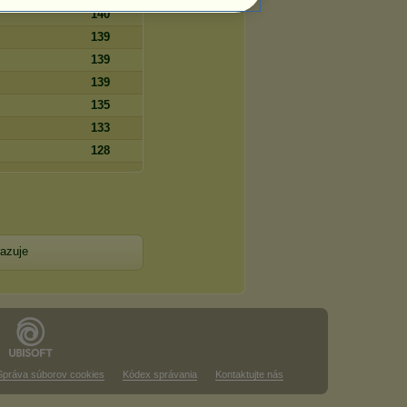
140
139
139
139
135
133
128
azuje
Správa súborov cookies
Kódex správania
Kontaktujte nás