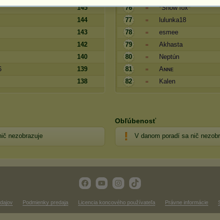
145
76
*Snow fox*
=
144
77
lulunka18
=
143
78
esmee
=
142
79
Akhasta
=
140
80
Neptún
=
6
139
81
Aɴɴᴇ
=
138
82
Kalen
=
Obľúbenosť
nič nezobrazuje
V danom poradí sa nič nezobr
dajov
Podmienky predaja
Licencia koncového používateľa
Právne informácie