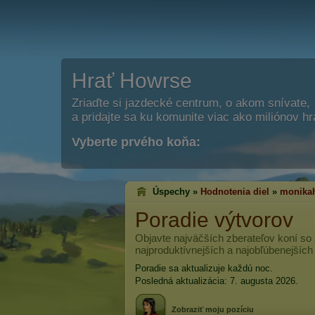
Hrať Howrse
Zriaďte si jazdecké centrum, o akom snívate,
a pridajte sa ku komunite viac ako miliónov h
Vyberte prvého koňa:
Úspechy »
Hodnotenia diel
»
monikah
Poradie výtvorov
Objavte najväčších zberateľov koní so
najproduktívnejších a najobľúbenejších
Poradie sa aktualizuje každú noc.
Posledná aktualizácia: 7. augusta 2026.
Zobraziť moju pozíciu