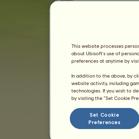
Najväčší zberatelia
Sfarbenie zo Zlatého j
Zberateľ
67
Al Al
=
This website processes persona
68
Ananasicek
=
about Ubisoft's use of persona
69
Rosi
=
preferences at anytime by visi
70
lea 13
=
71
Horsielover
=
In addition to the above, by c
72
fillip
website activity, including ga
=
73
AnimeRyuu
technologies. If you wish to d
=
by visiting the “Set Cookie Pr
74
zola123
=
75
kika.boh1
=
76
monikahitk
=
Set Cookie
77
Agnessa
=
Preferences
78
Minty
=
79
Momo
=