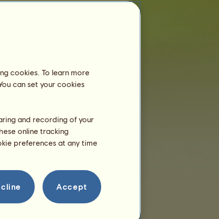
jablka
Počet
162
ing cookies. To learn more
161
 You can set your cookies
160
155
154
haring and recording of your
153
hese online tracking
151
ookie preferences at any time
151
146
146
cline
Accept
143
141
141