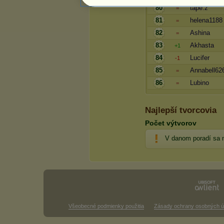
80
tape.z
=
81
helena1188
=
82
Ashina
=
83
Akhasta
+1
84
Lucifer
-1
85
Annabell62
=
86
Lubino
=
Najlepší tvorcovia
Počet výtvorov
V danom poradí sa 
Všeobecné podmienky použitia
Zásady ochrany osobných ú