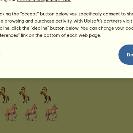
242
licking the “accept” button below you specifically consent to s
me browsing and purchase activity, with Ubisoft’s partners via t
ecline, click the “decline” button below. You can change your c
eferences” link on the bottom of each web page.
De