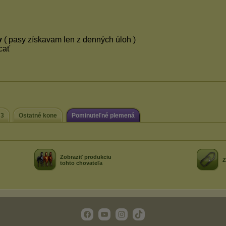
 3
Ostatné kone
Pominuteľné plemená
Zobraziť produkciu
Z
tohto chovateľa