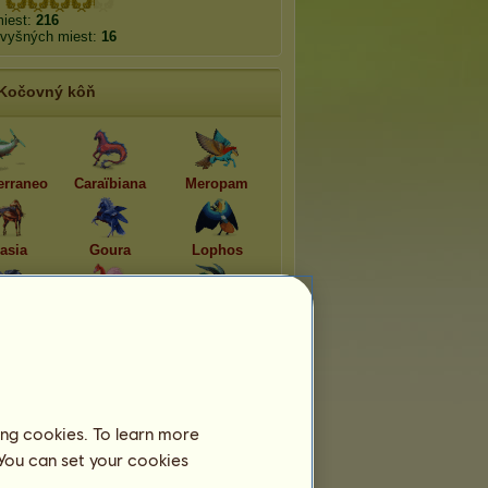
miest:
216
zvyšných miest:
16
Kočovný kôň
erraneo
Caraïbiana
Meropam
asia
Goura
Lophos
opsis
Phoenico
Cinnyris
Pominuteľné plemená
ing cookies. To learn more
 You can set your cookies
aloosa 2026
Waleský pony 2026