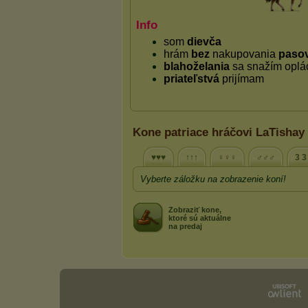
Kone patriace hráčovi LaTishay
♥♥♥
↑↑↑
♀♀♀
♂♂♂
3 3
Vyberte záložku na zobrazenie koní!
Zobraziť kone,
ktoré sú aktuálne
na predaj