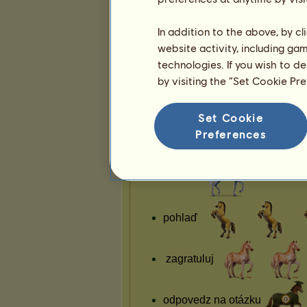
19
45
124
In addition to the above, by c
Prezentácia
website activity, including ga
technologies. If you wish to d
by visiting the “Set Cookie Pr
Set Cookie
Preferences