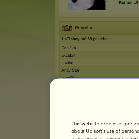
Karma:
10
Priatelia
LaTishay
má
39
priateľov:
Danička
akcul34
zuzika
Andy Star
bejby229
1
2
3
...
6
7
8
Trofeje
This website processes persona
about Ubisoft's use of persona
preferences at anytime by visi