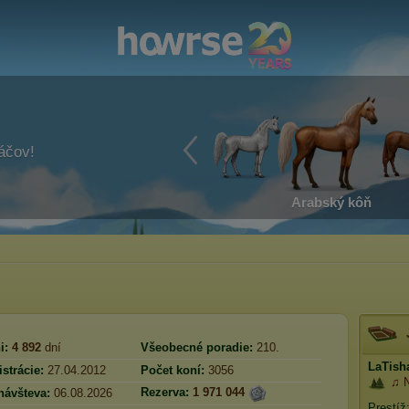
ráčov!
Arabský kôň
i:
4 892
dní
Všeobecné poradie:
210.
LaTish
strácie:
27.04.2012
Počet koní:
3056
♫ N
Rezerva:
1 971 044
návšteva:
06.08.2026
Prestíž