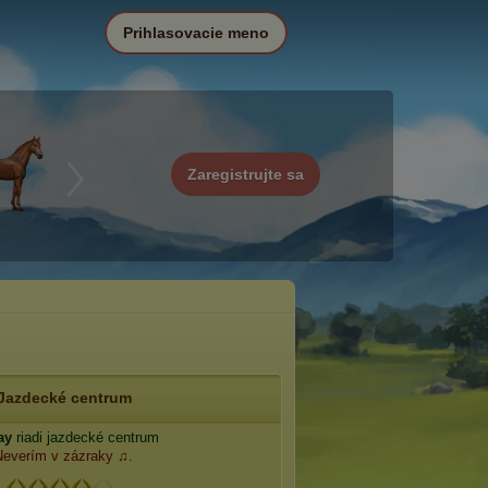
Prihlasovacie meno
Zaregistrujte sa
Jazdecké centrum
ay
riadi jazdecké centrum
everím v zázraky ♫
.
: