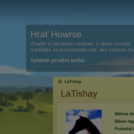
Hrať Howrse
Zriaďte si jazdecké centrum, o akom snívate,
a pridajte sa ku komunite viac ako miliónov h
Vyberte prvého koňa:
LaTishay
LaTishay
Aktívne dn
Dátum regi
Posledná 