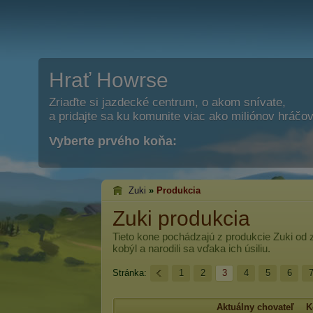
Hrať Howrse
Zriaďte si jazdecké centrum, o akom snívate,
a pridajte sa ku komunite viac ako miliónov hráčov
Vyberte prvého koňa:
Zuki
»
Produkcia
Zuki produkcia
Tieto kone pochádzajú z produkcie
Zuki
od z
kobýl a narodili sa vďaka ich úsiliu.
Stránka:
1
2
3
4
5
6
Aktuálny chovateľ
K