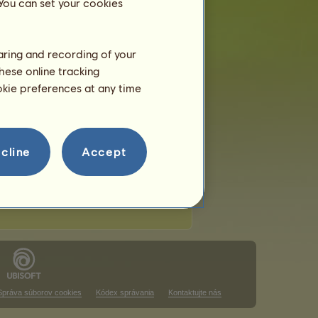
 You can set your cookies
haring and recording of your
hese online tracking
ookie preferences at any time
cline
Accept
Správa súborov cookies
Kódex správania
Kontaktujte nás