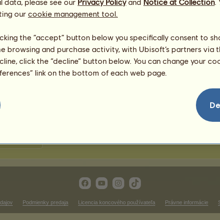
l data, please see our
Privacy Policy
and
Notice at Collection
.
7
%
ting our
ak
cookie management tool.
4
%
ak
3
%
licking the “accept” button below you specifically consent to s
1
%
me browsing and purchase activity, with Ubisoft’s partners via t
ecline, click the “decline” button below. You can change your c
eferences” link on the bottom of each web page.
1365.84
975.44
894.63
De
698.85
813.24
943
dajov
Podmienky predaja
Licencia koncového používateľa
Právne informácie