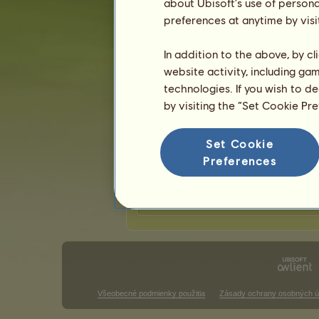
plavák
about Ubisoft's use of persona
beluš
22
%
Čierny
preferences at anytime by visi
čierny ryši
12
%
Svetlošedý
tmavý ryši
10
%
škvrnitý šedý
In addition to the above, by c
gaštanový
9
%
website activity, including ga
technologies. If you wish to d
Schopnosti pre Poník Highland
by visiting the “Set Cookie Pr
výdrž
rýchlosť
Set Cookie
drezúra
Preferences
cval
klus
skákanie
Všeobecné podmienky použitia
Zásady ochrany osobných ú