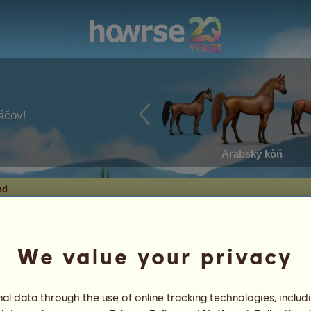
ráčov!
Arabský kôň
nd
We value your privacy
and
l data through the use of online tracking technologies, includ
dák
7
%