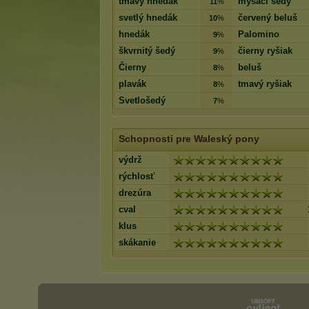
tmavý hnedák
myšací šedý
11
%
svetlý hnedák
červený beluš
10
%
hnedák
Palomino
9
%
škvrnitý šedý
čierny ryšiak
9
%
Čierny
beluš
8
%
plavák
tmavý ryšiak
8
%
Svetlošedý
7
%
Schopnosti pre Waleský pony
výdrž
rýchlosť
drezúra
cval
klus
skákanie