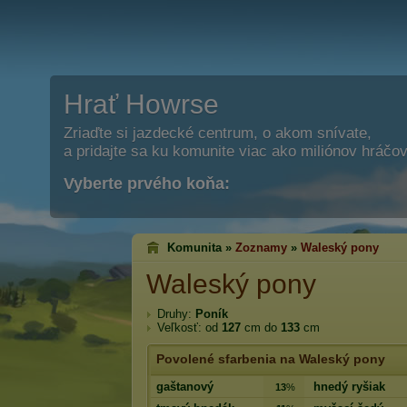
Hrať Howrse
Zriaďte si jazdecké centrum, o akom snívate,
a pridajte sa ku komunite viac ako miliónov hráčov
Vyberte prvého koňa:
Komunita »
Zoznamy
»
Waleský pony
Waleský pony
Druhy:
Poník
Veľkosť: od
127
cm do
133
cm
Povolené sfarbenia na Waleský pony
gaštanový
hnedý ryšiak
13
%