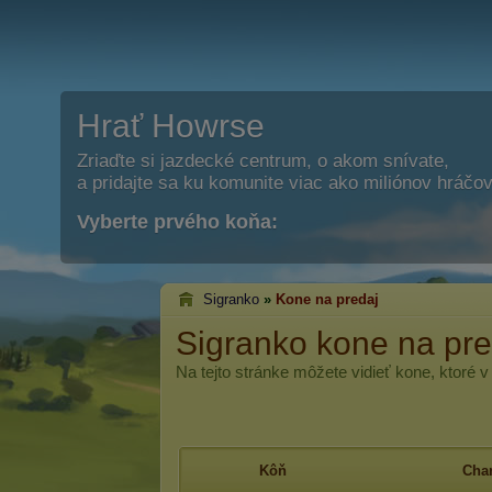
Hrať Howrse
Zriaďte si jazdecké centrum, o akom snívate,
a pridajte sa ku komunite viac ako miliónov hráčov
Vyberte prvého koňa:
Sigranko
»
Kone na predaj
Sigranko kone na pre
Na tejto stránke môžete vidieť kone, ktoré 
Kôň
Char