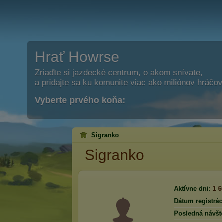
Hrať Howrse
Zriaďte si jazdecké centrum, o akom snívate,
a pridajte sa ku komunite viac ako miliónov hráčov
Vyberte prvého koňa:
Sigranko
Sigranko
Aktívne dni:
1 
Dátum registrác
Posledná návšt