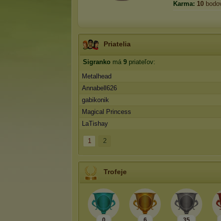
Karma:
10
bodo
Priatelia
Sigranko
má
9
priateľov:
Metalhead
Annabell626
gabikonik
Magical Princess
LaTishay
1
2
Trofeje
0
6
35