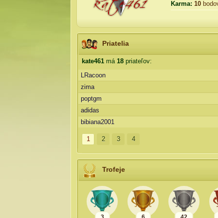
Karma:
10
bodo
Priatelia
kate461
má
18
priateľov:
LRacoon
zima
poptgm
adidas
bibiana2001
1
2
3
4
Trofeje
3
6
42