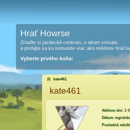
Hrať Howrse
Zriaďte si jazdecké centrum, o akom snívate,
a pridajte sa ku komunite viac ako miliónov hráčov
Vyberte prvého koňa:
kate461
kate461
Aktívne dni:
2 
Dátum registrác
Posledná návšt