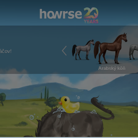
ráčov!
Arabský kôň