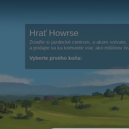
Hrať Howrse
Zriaďte si jazdecké centrum, o akom snívate,
a pridajte sa ku komunite viac ako miliónov h
Vyberte prvého koňa: