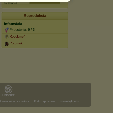
skákanie
Reprodukcia
Informácia
Pripustenia:
0 / 3
Rodokmeň
Potomok
Správa súborov cookies
Kódex správania
Kontaktujte nás