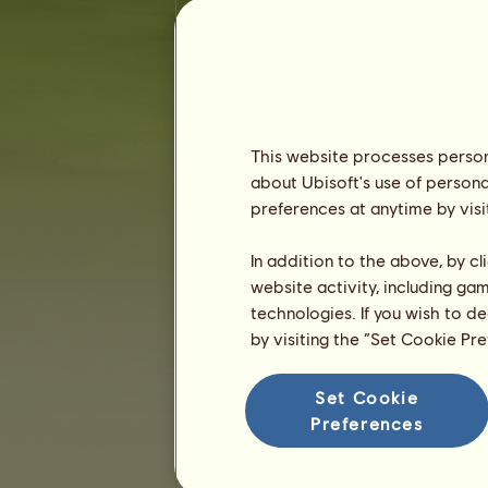
This website processes persona
about Ubisoft's use of persona
Aiden
preferences at anytime by visi
In addition to the above, by c
website activity, including ga
technologies. If you wish to d
by visiting the “Set Cookie Pr
Aktívne dni :
2882 dní
Set Cookie
Celkové poradie :
21.
Preferences
Rezerva :
221 505 235
História vlastníkov