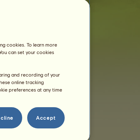
ing cookies. To learn more
 You can set your cookies
Jazdecké centrum
Ducky Donkey
ešte nie je registrovaná v
jazdeckom centre.
haring and recording of your
hese online tracking
Tréning
ookie preferences at any time
výdrž
rýchlosť
drezúra
cline
Accept
cval
klus