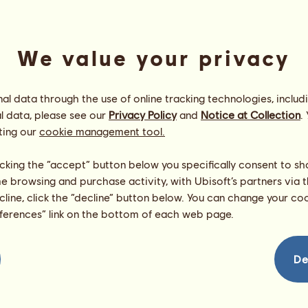
We value your privacy
l data through the use of online tracking technologies, includ
l data, please see our
Privacy Policy
and
Notice at Collection
.
ting our
cookie management tool.
Ducky Donkey
Energia
94
%
licking the “accept” button below you specifically consent to s
08:00
Zdravie
100
%
me browsing and purchase activity, with Ubisoft’s partners via t
Morálka
94
%
ecline, click the “decline” button below. You can change your c
eferences” link on the bottom of each web page.
Schopnosti
Spolu:
0.00
výdrž
0.00
rýchlosť
0.00
De
drezúra
0.00
cval
0.00
klus
0.00
skákanie
0.00