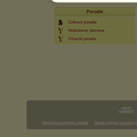
Poradie
Celkové poradie
Hodnotenie plemena
Víťazné poradie
Všeobecné podmienky použitia
Zásady ochrany osobných ú