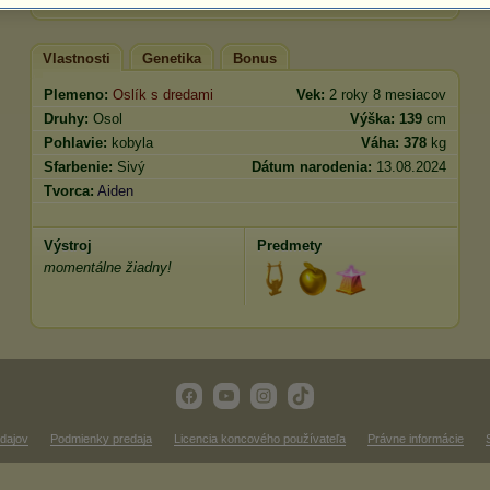
Vlastnosti
Genetika
Bonus
Plemeno:
Oslík s dredami
Vek:
2 roky 8 mesiacov
Druhy:
Osol
Výška:
139
cm
Pohlavie:
kobyla
Váha:
378
kg
Sfarbenie:
Sivý
Dátum narodenia:
13.08.2024
Tvorca:
Aiden
Výstroj
Predmety
momentálne žiadny!
dajov
Podmienky predaja
Licencia koncového používateľa
Právne informácie