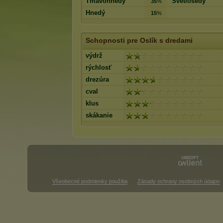
Tmavohnedý
Svetlošedý
35
%
Hnedý
15
%
Schopnosti pre Oslík s dredami
výdrž
rýchlosť
drezúra
cval
klus
skákanie
Všeobecné podmienky použitia
Zásady ochrany osobných údajov