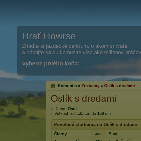
Hrať Howrse
Zriaďte si jazdecké centrum, o akom snívate,
a pridajte sa ku komunite viac ako miliónov hráčov
Vyberte prvého koňa:
Komunita »
Zoznamy
»
Oslík s dredami
Oslík s dredami
Druhy:
Osol
Veľkosť: od
135
cm do
150
cm
Povolené sfarbenia na Oslík s dredami
Čierny
Sivý
40
%