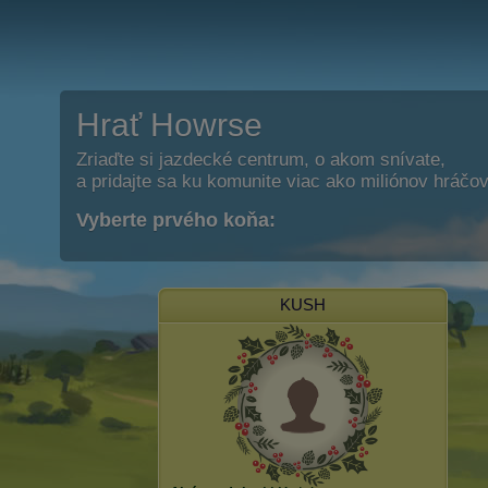
Hrať Howrse
Zriaďte si jazdecké centrum, o akom snívate,
a pridajte sa ku komunite viac ako miliónov hráčov
Vyberte prvého koňa:
KUSH