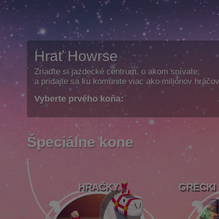
Hrať Howrse
Zriaďte si jazdecké centrum, o akom snívate,
a pridajte sa ku komunite viac ako miliónov hráčov
Vyberte prvého koňa:
Špeciálne kone
HRAČKY