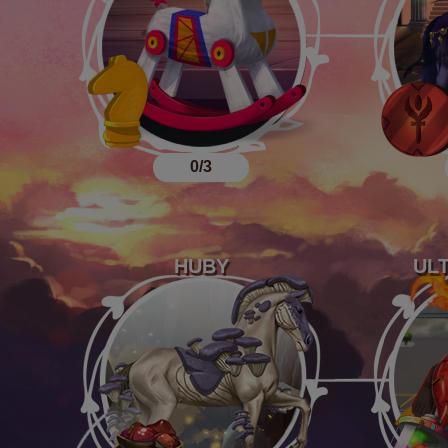
0/3
HUBY
UL