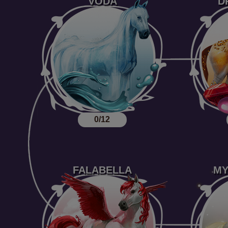
VODA
D
0/12
FALABELLA
MY