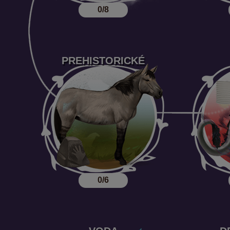
0/8
PREHISTORICKÉ
0/6