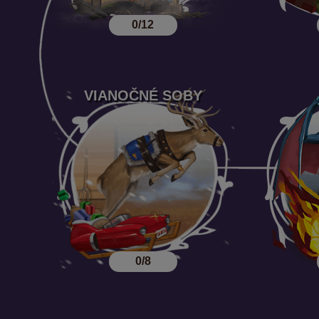
0/12
VIANOČNÉ SOBY
0/8