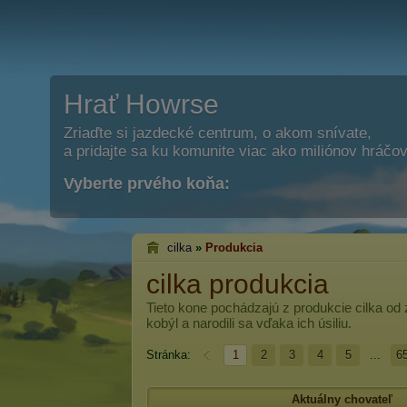
Hrať Howrse
Zriaďte si jazdecké centrum, o akom snívate,
a pridajte sa ku komunite viac ako miliónov hráčov
Vyberte prvého koňa:
cilka
»
Produkcia
cilka produkcia
Tieto kone pochádzajú z produkcie
cilka
od z
kobýl a narodili sa vďaka ich úsiliu.
Stránka:
1
2
3
4
5
...
6
Aktuálny chovateľ