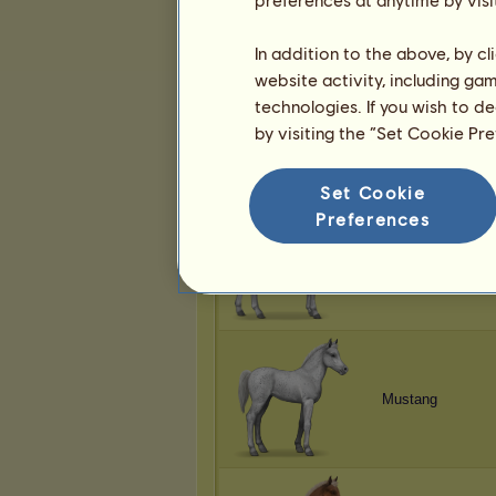
In addition to the above, by c
website activity, including ga
technologies. If you wish to d
Mustang
by visiting the “Set Cookie Pr
Set Cookie
Preferences
Mustang
Mustang