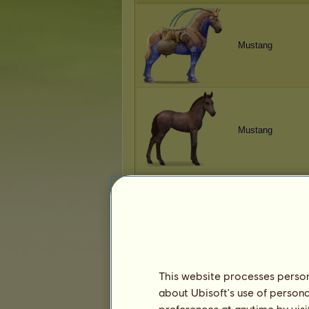
Mustang
Mustang
Mustang
This website processes persona
about Ubisoft's use of persona
Mustang
preferences at anytime by visi