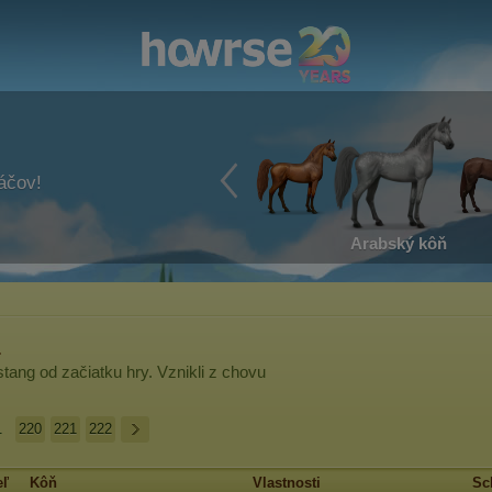
ráčov!
Arabský kôň
a
tang
od začiatku hry. Vznikli z chovu
.
220
221
222
eľ
Kôň
Vlastnosti
Sc