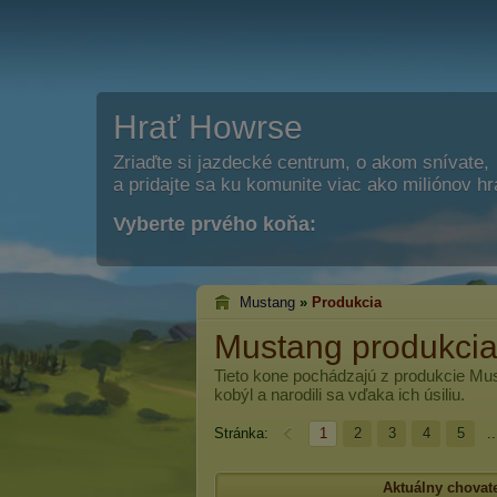
Hrať Howrse
Zriaďte si jazdecké centrum, o akom snívate,
a pridajte sa ku komunite viac ako miliónov h
Vyberte prvého koňa:
Mustang
»
Produkcia
Mustang produkci
Tieto kone pochádzajú z produkcie
Mus
kobýl a narodili sa vďaka ich úsiliu.
Stránka:
1
2
3
4
5
..
Aktuálny chovat