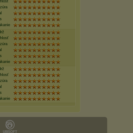
hlosť
ezúra
l
s
ákanie
drž
hlosť
ezúra
l
s
ákanie
drž
hlosť
ezúra
l
s
ákanie