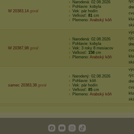
rýc
Narodená: 02.08.2026
Pohlavie: kobyla
dr
W 20383,14
goral
Vek: pár hodín
cva
Veľkosť:
81
cm
klu
Plemeno:
Arabský kôň
sk
vý
rýc
Narodená: 02.08.2026
Pohlavie: kobyla
dr
W 20387,98
goral
Vek: 3 roky 8 mesiacov
cva
Veľkosť:
158
cm
klu
Plemeno:
Arabský kôň
sk
vý
rýc
Narodený: 02.08.2026
Pohlavie: kôň
dr
samec 20383,38
goral
Vek: pár hodín
cva
Veľkosť:
85
cm
klu
Plemeno:
Arabský kôň
sk