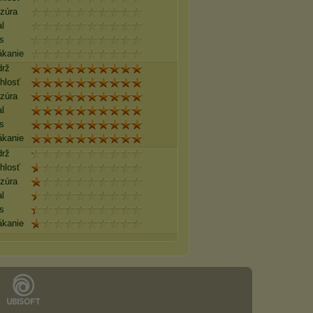
ezúra
l
s
ákanie
drž
hlosť
ezúra
l
s
ákanie
drž
hlosť
ezúra
l
s
ákanie