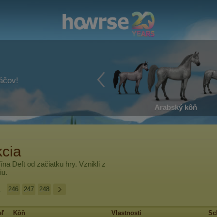
ráčov!
Arabský kôň
kcia
fína Deft
od začiatku hry. Vznikli z
iu.
.
246
247
248
eľ
Kôň
Vlastnosti
Sc