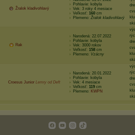
Pohlavie: kobyla
dr
Žralok kladivohlavý
Vek: 3 roky 4 mesiace
cva
Veľkosť:
160
cm
klu
Plemeno:
Žralok kladivohlavý
sk
vý
rýc
Narodená: 22.07.2022
Pohlavie: kobyla
dr
Rak
Vek: 3000 rokov
cva
Veľkosť:
158
cm
klu
Plemeno:
Vzácny
sk
vý
rýc
Narodená: 20.01.2022
Pohlavie: kobyla
dr
Croesus Junior
Lemry od Deft
Vek: 4 mesiace
cva
Veľkosť:
119
cm
klu
Plemeno:
KWPN
sk