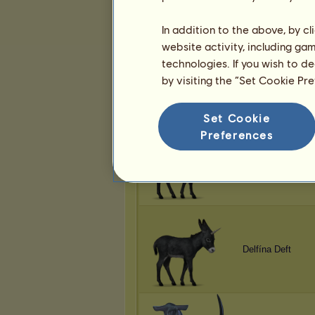
In addition to the above, by c
website activity, including ga
technologies. If you wish to d
Delfína Deft
by visiting the “Set Cookie Pr
Set Cookie
Preferences
Delfína Deft
Delfína Deft