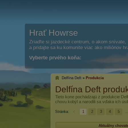
Hrať Howrse
Zriaďte si jazdecké centrum, o akom snívate,
a pridajte sa ku komunite viac ako miliónov h
Vyberte prvého koňa:
Delfína Deft
»
Produkcia
Delfína Deft produ
Tieto kone pochádzajú z produkcie
Del
chovu kobýl a narodili sa vďaka ich úsil
Stránka:
1
2
3
4
5
..
Aktuálny chovat