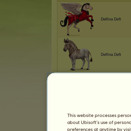
Delfína Deft
Delfína Deft
Delfína Deft
This website processes persona
about Ubisoft's use of persona
Delfína Deft
preferences at anytime by visi