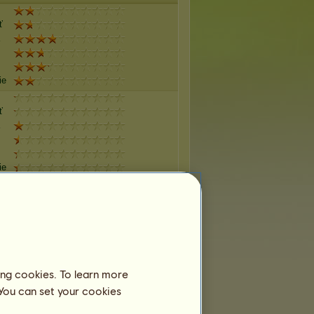
ť
ie
ť
ie
ť
ie
ing cookies. To learn more
ť
 You can set your cookies