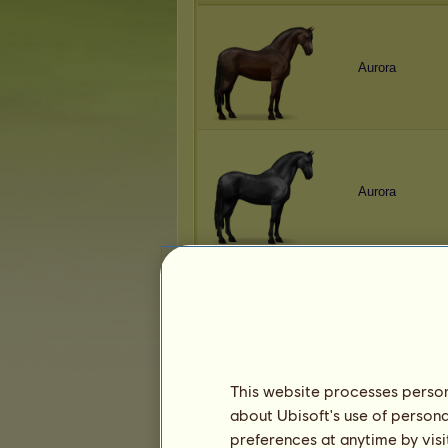
Aurora
Aurora
Aurora
This website processes persona
about Ubisoft's use of persona
Aurora
preferences at anytime by visi