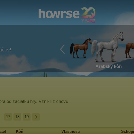
ráčov!
Arabský kôň
ora
od začiatku hry. Vznikli z chovu
.
17
18
19
ateľ
Kôň
Vlastnosti
Schopn