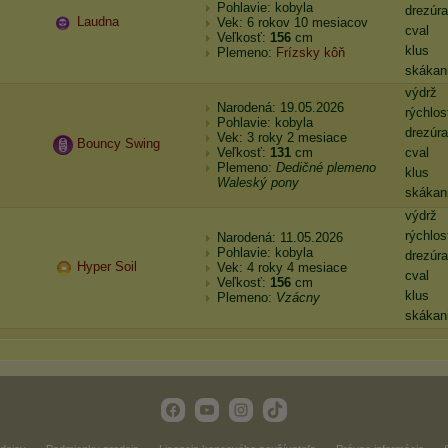
Pohlavie: kobyla
drezúra
Laudna
Vek: 6 rokov 10 mesiacov
cval
Veľkosť:
156
cm
klus
Plemeno:
Frízsky kôň
skákan
výdrž
Narodená: 19.05.2026
rýchlos
Pohlavie: kobyla
drezúra
Vek: 3 roky 2 mesiace
Bouncy Swing
Veľkosť:
131
cm
cval
Plemeno:
Dedičné plemeno
klus
Waleský pony
skákan
výdrž
rýchlos
Narodená: 11.05.2026
Pohlavie: kobyla
drezúra
Hyper Soil
Vek: 4 roky 4 mesiace
cval
Veľkosť:
156
cm
klus
Plemeno:
Vzácny
skákan