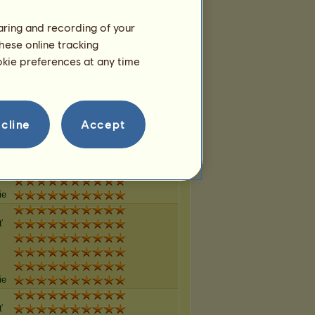
ie
haring and recording of your
hese online tracking
ť
ookie preferences at any time
ie
cline
Accept
ť
ie
ť
ie
ť