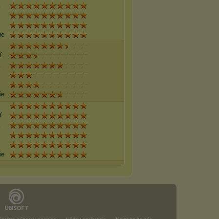
ie
ť
ie
ť
ie