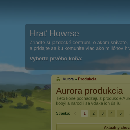
Hrať Howrse
Zriaďte si jazdecké centrum, o akom snívate,
a pridajte sa ku komunite viac ako miliónov h
Vyberte prvého koňa:
Aurora
»
Produkcia
Aurora produkcia
Tieto kone pochádzajú z produkcie
Aur
kobýl a narodili sa vďaka ich úsiliu.
Stránka:
1
2
3
4
5
..
Aktuálny chov