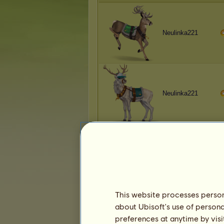
Neulinka221
Neulinka221
Neulinka221
This website processes persona
about Ubisoft's use of persona
Neulinka221
preferences at anytime by visi