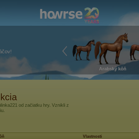
ráčov!
Arabský kôň
kcia
linka221
od začiatku hry. Vznikli z
iu.
ôň
Vlastnosti