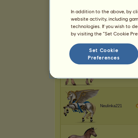
In addition to the above, by c
website activity, including ga
technologies. If you wish to d
Neulinka221
by visiting the “Set Cookie Pr
Set Cookie
Preferences
Neulinka221
Neulinka221