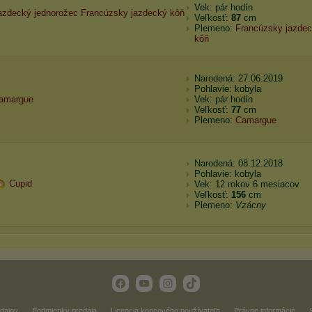
Vek: pár hodín
a
z
d
e
c
k
ý
j
e
d
n
o
r
o
ž
e
c
F
r
a
n
c
ú
z
s
k
y
j
a
z
d
e
c
k
ý
k
ô
ň
Veľkosť:
87
cm
Plemeno:
Francúzsky jazde
kôň
Narodená: 27.06.2019
Pohlavie: kobyla
amargue
Vek: pár hodín
Veľkosť:
77
cm
Plemeno:
Camargue
Narodená: 08.12.2018
Pohlavie: kobyla
Cupid
Vek: 12 rokov 6 mesiacov
Veľkosť:
156
cm
Plemeno:
Vzácny
dajov
Podmienky predaja
Licencia koncového používateľa
Právne informácie