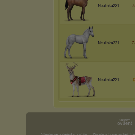
Neulinka221
J
Neulinka221
C
Neulinka221
Všeobecné podmienky použitia
Zásady ochrany osobných ú