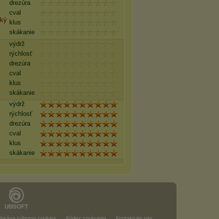
drezúra
cval
cký
klus
skákanie
výdrž
rýchlosť
drezúra
cval
klus
skákanie
výdrž
rýchlosť
drezúra
cval
klus
skákanie
Správa súborov cookies
Kódex správania
Kontaktujte nás