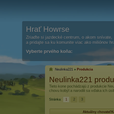
Hrať Howrse
Zriaďte si jazdecké centrum, o akom snívate,
a pridajte sa ku komunite viac ako miliónov h
Vyberte prvého koňa:
Neulinka221
»
Produkcia
Neulinka221 produ
Tieto kone pochádzajú z produkcie
Neu
chovu kobýl a narodili sa vďaka ich úsil
Stránka:
1
2
3
Aktuálny chovateľ
K