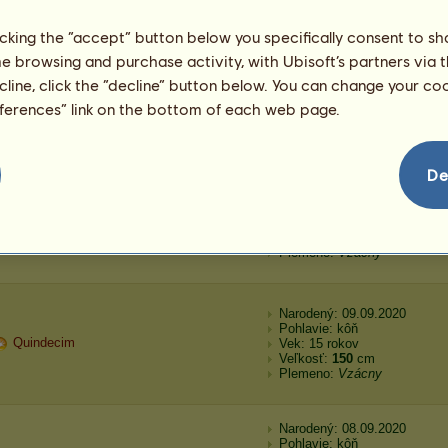
Plemeno:
Vzácny
licking the “accept” button below you specifically consent to s
me browsing and purchase activity, with Ubisoft’s partners via t
Narodený: 19.09.2023
ecline, click the “decline” button below. You can change your c
Pohlavie: kôň
Achilles
Vek: 2873 rokov
eferences” link on the bottom of each web page.
Veľkosť:
146
cm
Plemeno:
Vzácny
De
Narodený: 31.12.2022
Pohlavie: kôň
Glædelig Jul
Vek: 1684 rokov
Veľkosť:
167
cm
Plemeno:
Vzácny
Narodený: 09.09.2020
Pohlavie: kôň
Quindecim
Vek: 15 rokov
Veľkosť:
150
cm
Plemeno:
Vzácny
Narodený: 08.09.2020
Pohlavie: kôň