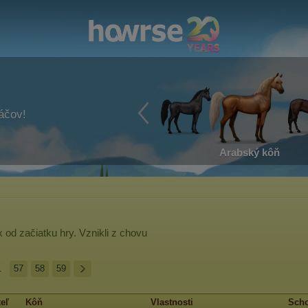
ráčov!
Arabský kôň
x
od začiatku hry. Vznikli z chovu
.
57
58
59
eľ
Kôň
Vlastnosti
Scho