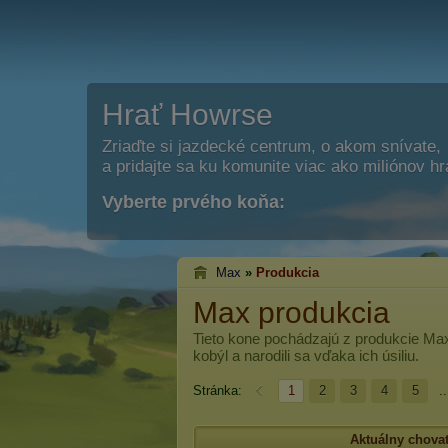
Hrať Howrse
Zriaďte si jazdecké centrum, o akom snívate,
a pridajte sa ku komunite viac ako miliónov h
Vyberte prvého koňa:
Max
»
Produkcia
Max produkcia
Tieto kone pochádzajú z produkcie
Ma
kobýl a narodili sa vďaka ich úsiliu.
Stránka:
1
2
3
4
5
..
Aktuálny chovat