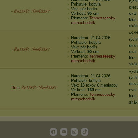
rých
Pohlavie: kobyla
drez
Vek: pár hodín
-
ꅏꃅꀤꌗꀘꍟꌩ ꓄ꍟꈤꈤꍟꌗꌗꀘꌩ
Veľkosť:
95
cm
cval
Plemeno:
Tennesseesky
klus
mimochodník
skák
výdr
Narodená: 21.04.2026
rých
Pohlavie: kobyla
drez
Vek: pár hodín
-
ꅏꃅꀤꌗꀘꍟꌩ ꓄ꍟꈤꈤꍟꌗꌗꀘꌩ
Veľkosť:
95
cm
cval
Plemeno:
Tennesseesky
klus
mimochodník
skák
výdr
Narodená: 21.04.2026
rých
Pohlavie: kobyla
drez
Vek: 18 rokov 6 mesiacov
Beta
ꅏꃅꀤꌗꀘꍟꌩ ꓄ꍟꈤꈤꍟꌗꌗꀘꌩ
Veľkosť:
160
cm
cval
Plemeno:
Tennesseesky
klus
mimochodník
skák