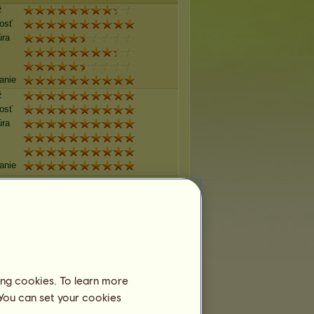
ž
losť
úra
anie
ž
losť
úra
anie
ž
losť
úra
anie
ž
ing cookies. To learn more
losť
 You can set your cookies
úra