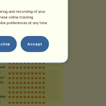
anie
haring and recording of your
ž
hese online tracking
losť
ookie preferences at any time
úra
anie
cline
Accept
ž
losť
úra
anie
ž
losť
úra
anie
ž