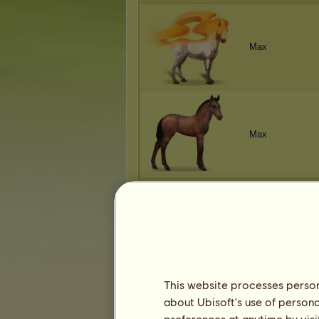
Max
Max
Zirh
This website processes persona
about Ubisoft's use of persona
Max
preferences at anytime by visi