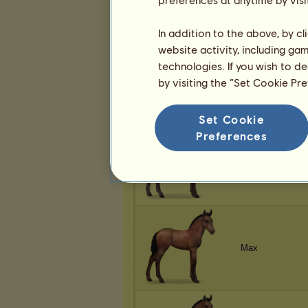
In addition to the above, by c
website activity, including ga
technologies. If you wish to d
Max
by visiting the “Set Cookie Pr
Set Cookie
Preferences
Max
Max