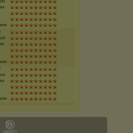
losť
úra
anie
ž
losť
úra
anie
ž
losť
úra
anie