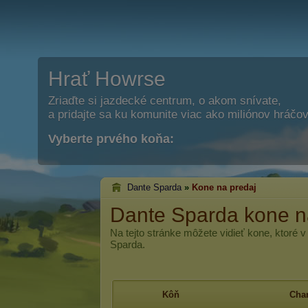
Hrať Howrse
Zriaďte si jazdecké centrum, o akom snívate,
a pridajte sa ku komunite viac ako miliónov hráčov
Vyberte prvého koňa:
Dante Sparda
»
Kone na predaj
Dante Sparda kone n
Na tejto stránke môžete vidieť kone, ktoré 
Sparda.
Kôň
Char