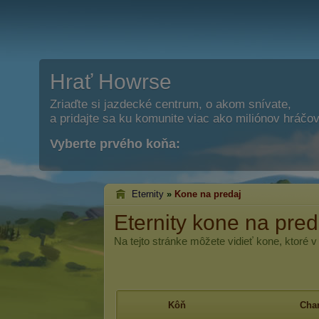
Hrať Howrse
Zriaďte si jazdecké centrum, o akom snívate,
a pridajte sa ku komunite viac ako miliónov hráčov
Vyberte prvého koňa:
Eternity
»
Kone na predaj
Eternity kone na pred
Na tejto stránke môžete vidieť kone, ktoré v
Kôň
Char