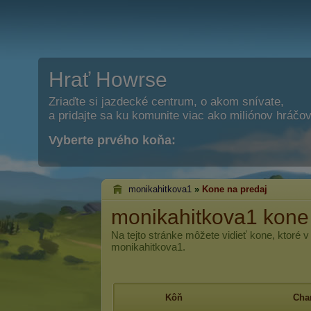
Hrať Howrse
Zriaďte si jazdecké centrum, o akom snívate,
a pridajte sa ku komunite viac ako miliónov hráčov
Vyberte prvého koňa:
monikahitkova1
»
Kone na predaj
monikahitkova1 kone
Na tejto stránke môžete vidieť kone, ktoré 
monikahitkova1.
Kôň
Char