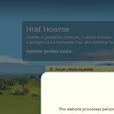
Hrať Howrse
Zriaďte si jazdecké centrum, o akom snívate,
a pridajte sa ku komunite viac ako miliónov h
Vyberte prvého koňa:
Aniyah
»
Kone na predaj
Aniyah kone na pr
Na tejto stránke môžete vidieť kone, k
This website processes persona
Kôň