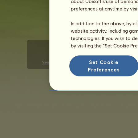
about Ubisoft's use of persona
preferences at anytime by visi
In addition to the above, by c
website activity, including ga
technologies. If you wish to d
by visiting the “Set Cookie Pr
Set Cookie
Všeobecné podmienky použitia
Zásady ochrany osobných ú
Preferences