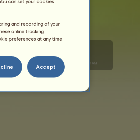
 You can set your cookies
haring and recording of your
hese online tracking
ookie preferences at any time
Správa súborov cookies
Kódex správania
Kontaktujte nás
cline
Accept