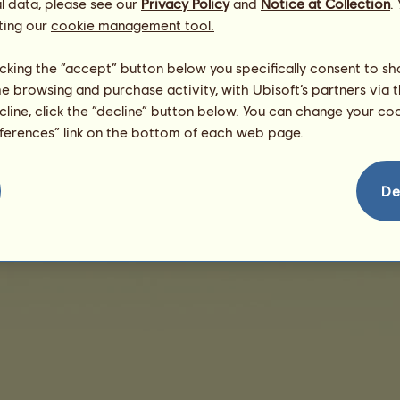
l data, please see our
Privacy Policy
and
Notice at Collection
.
ting our
cookie management tool.
Nie sú žiadne predaje na zobrazenie
licking the “accept” button below you specifically consent to s
me browsing and purchase activity, with Ubisoft’s partners via t
ecline, click the “decline” button below. You can change your c
eferences” link on the bottom of each web page.
dajov
Podmienky predaja
Licencia koncového používateľa
Právne informácie
De