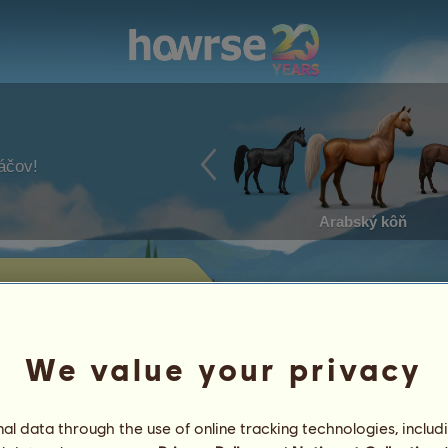
ráčov!
Arabský kôň
edaj
toré v súčasnosti predáva Aniyah.
We value your privacy
Úspechy
l data through the use of online tracking technologies, includ
Charakteristika
Predmety
/
Schopnosti
Genetika