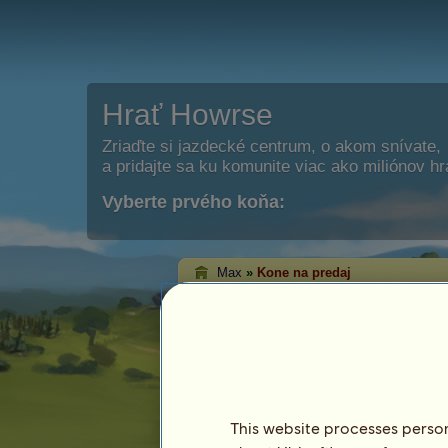
Hrať Howrse
Zriaďte si jazdecké centrum, o akom snívate,
a pridajte sa ku komunite viac ako miliónov h
Vyberte prvého koňa:
Max
»
Kone na predaj
Max kone na preda
Na tejto stránke môžete vidieť kone, k
This website processes persona
Kôň