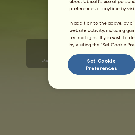
about Ubisoft's use of persona
preferences at anytime by visi
In addition to the above, by c
website activity, including ga
technologies. If you wish to d
by visiting the “Set Cookie Pr
Set Cookie
Všeobecné podmienky použitia
Zásady ochrany osobných ú
Preferences