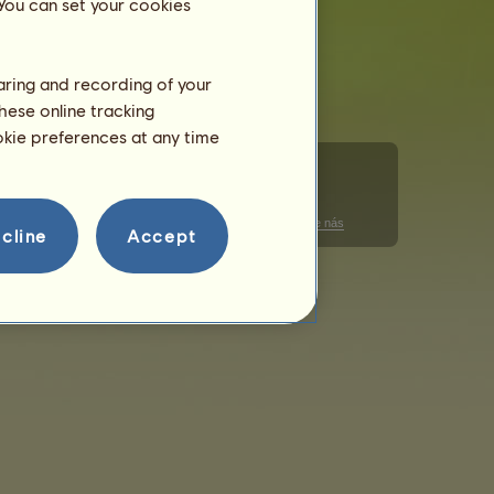
 You can set your cookies
haring and recording of your
hese online tracking
ookie preferences at any time
Správa súborov cookies
Kódex správania
Kontaktujte nás
cline
Accept