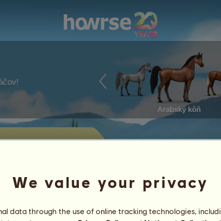
ráčov!
Arabský kôň
j
toré v súčasnosti predáva Max.
We value your privacy
Úspechy
l data through the use of online tracking technologies, includ
Charakteristika
Predmety
/
Schopnosti
Genetika