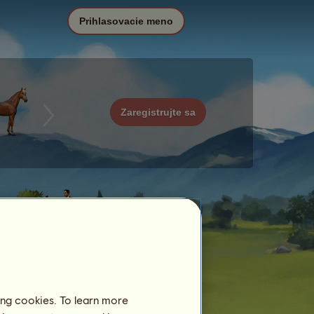
Prihlasovacie meno
Zaregistrujte sa
ing cookies. To learn more
Dátum
Cena