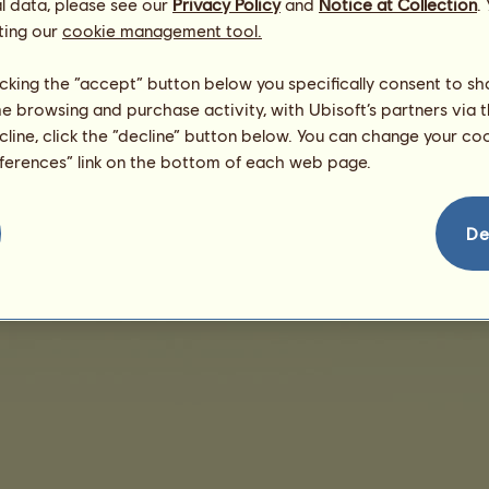
l data, please see our
Privacy Policy
and
Notice at Collection
.
ting our
cookie management tool.
Nie sú žiadne predaje na zobrazenie
licking the “accept” button below you specifically consent to s
me browsing and purchase activity, with Ubisoft’s partners via t
ecline, click the “decline” button below. You can change your c
eferences” link on the bottom of each web page.
dajov
Podmienky predaja
Licencia koncového používateľa
Právne informácie
De