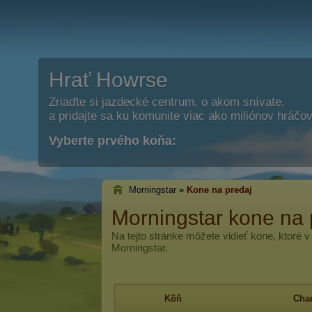
Hrať Howrse
Zriaďte si jazdecké centrum, o akom snívate,
a pridajte sa ku komunite viac ako miliónov hráčov
Vyberte prvého koňa:
Morningstar
»
Kone na predaj
Morningstar kone na 
Na tejto stránke môžete vidieť kone, ktoré 
Morningstar.
Kôň
Char