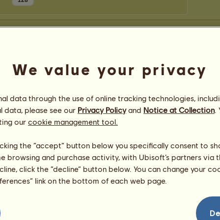
128
We value your privacy
l data through the use of online tracking technologies, includ
l data, please see our
Privacy Policy
and
Notice at Collection
.
ting our
cookie management tool.
licking the “accept” button below you specifically consent to s
me browsing and purchase activity, with Ubisoft’s partners via t
ecline, click the “decline” button below. You can change your c
eferences” link on the bottom of each web page.
De