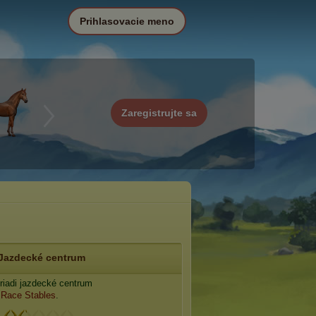
Prihlasovacie meno
Zaregistrujte sa
Jazdecké centrum
riadi jazdecké centrum
Race Stables
.
: