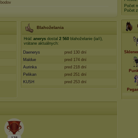
bodov
Počet 
Počet 
Blahoželania
Hráč
anerys
dostal
2 560
blahoželanie (ia/í),
vrátane aktuálnych:
Sklene
Daenerys
pred 130 dní
Maldue
pred 174 dní
Aurinka
pred 218 dní
Punk
Pelikan
pred 251 dní
KUSH
pred 253 dní
Pegas