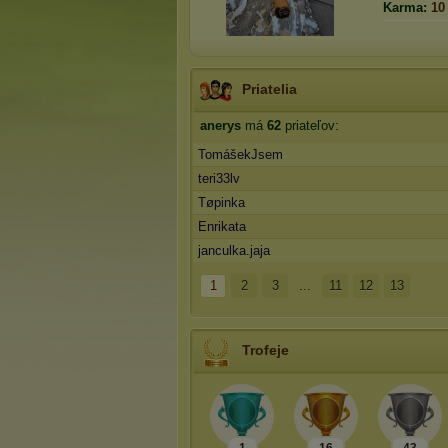
Karma:
10
Priatelia
anerys
má
62
priateľov:
TomášekJsem
teri33lv
Tøpinka
Enrikata
janculka.jaja
1
2
3
...
11
12
13
Trofeje