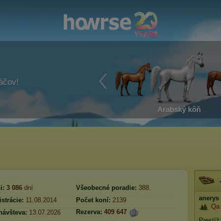
ráčov!
Arabský kôň
i:
3 086
dní
Všeobecné poradie:
388.
anerys
strácie:
11.08.2014
Počet koní:
2139
Qa 
Rezerva:
409 647
návšteva:
13.07.2026
Prestíž