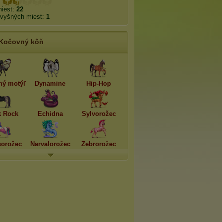
miest:
22
zvyšných miest:
1
Kočovný kôň
ný motýľ
Dynamine
Hip-Hop
 Rock
Echidna
Sylvorožec
orožec
Narvalorožec
Zebrorožec