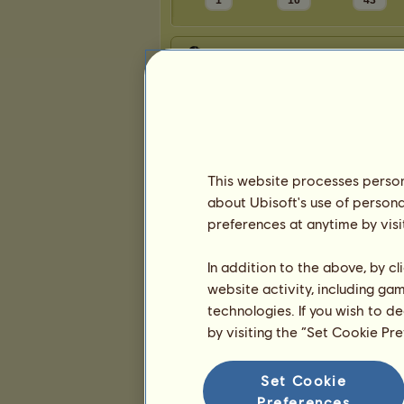
1
16
43
Prezentácia
This website processes persona
about Ubisoft's use of persona
preferences at anytime by visi
In addition to the above, by c
website activity, including ga
technologies. If you wish to d
by visiting the “Set Cookie Pr
Set Cookie
Preferences