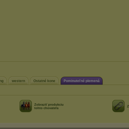
ing
western
Ostatné kone
Pominuteľné plemená
Zobraziť produkciu
Z
tohto chovateľa