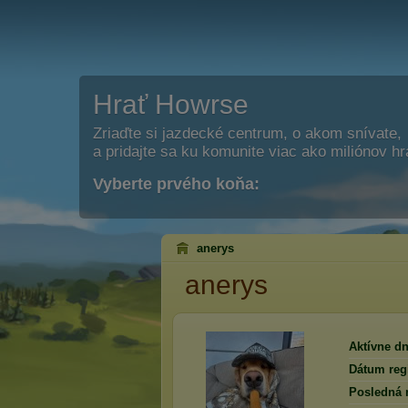
Hrať Howrse
Zriaďte si jazdecké centrum, o akom snívate,
a pridajte sa ku komunite viac ako miliónov h
Vyberte prvého koňa:
anerys
anerys
Aktívne dn
Dátum regi
Posledná 