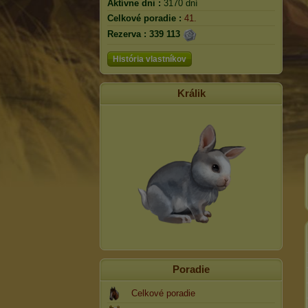
Aktívne dni :
3170 dní
Celkové poradie :
41.
Rezerva :
339 113
História vlastníkov
Králik
Poradie
Celkové poradie