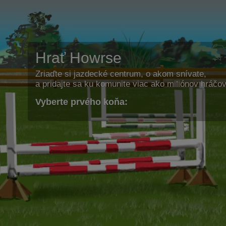
Hrať Howrse
Zriaďte si jazdecké centrum, o akom snívate,
a pridajte sa ku komunite viac ako miliónov hráčov
Vyberte prvého koňa: