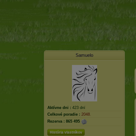
Samuelo
Aktívne dni :
423 dní
Celkové poradie :
2048.
Rezerva :
865 495
História vlastníkov