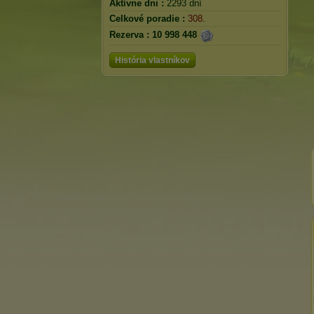
Aktívne dni :
2293 dní
Celkové poradie :
308.
Rezerva :
10 998 448
História vlastníkov