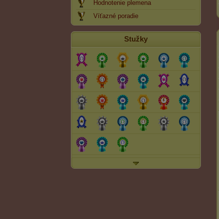
Hodnotenie plemena
Víťazné poradie
Stužky