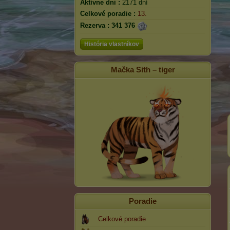
Aktívne dni :
2171 dní
Celkové poradie :
13.
Rezerva :
341 376
História vlastníkov
Mačka Sith – tiger
Poradie
Celkové poradie