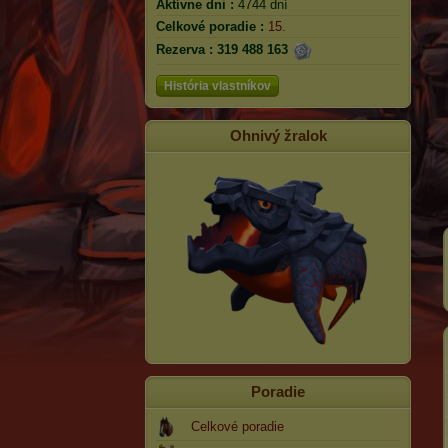
Aktívne dni :
4744 dní
Celkové poradie :
15.
Rezerva :
319 488 163
História vlastníkov
Ohnivý žralok
Poradie
Celkové poradie