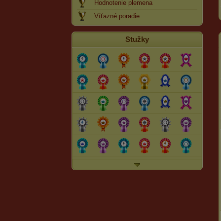
Hodnotenie plemena
Víťazné poradie
Stužky