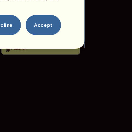
Informácia
Červený drak je kôň tímu a preto sa
nemôže používať na chov.
Červený drak je valach a preto sa
cline
nemôže rozmnožovať.
Accept
Pripustenia:
0 / 3
Rodokmeň
Potomok