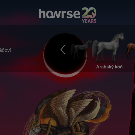
ráčov!
Arabský kôň