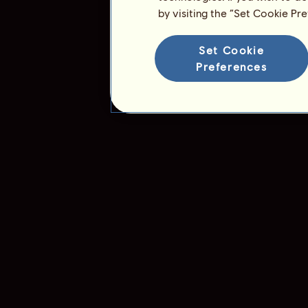
Hodnotenie plemena
by visiting the “Set Cookie Pr
Víťazné poradie
Set Cookie
Preferences