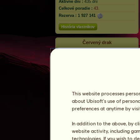
Aktívne dni :
435 dní
Celkové poradie :
43.
Rezerva :
1 927 141
História vlastníkov
Červený drak
This website processes persona
about Ubisoft's use of persona
preferences at anytime by visi
Poradie
In addition to the above, by c
website activity, including ga
Celkové poradie
technologies. If you wish to d