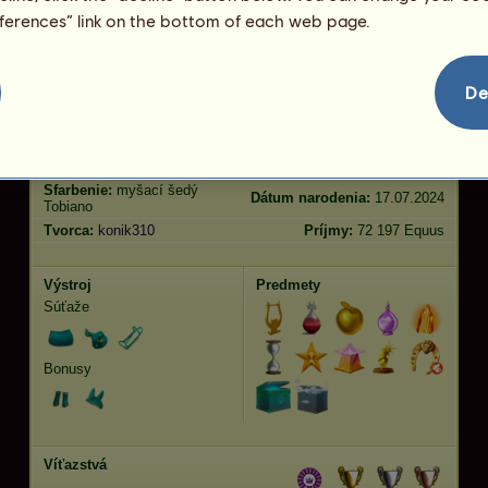
eferences” link on the bottom of each web page.
skákanie
2339.08
Vlastnosti
Genetika
Bonus
De
Plemeno:
Kôň Drum
Vek:
34 rokov 11 mesiacov
Druhy:
Ťažný Pegas
Výška:
185
cm
Pohlavie:
valach
Váha:
863
kg
Sfarbenie:
myšací šedý
Dátum narodenia:
17.07.2024
Tobiano
Tvorca:
konik310
Príjmy:
72 197 Equus
Výstroj
Predmety
Súťaže
Bonusy
Víťazstvá