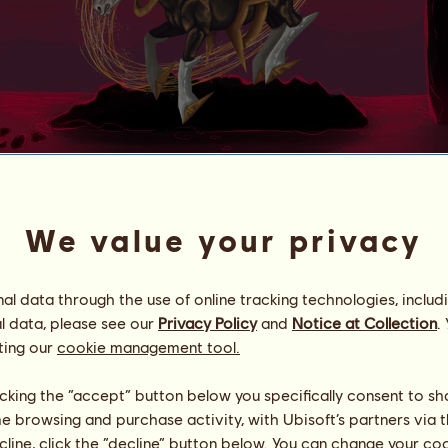
Červený drak
ꜰʀᴏᴍ ⁂ ʟʏʙᴇᴛʜᴀ
We value your privacy
Energia
84
%
09:00
Zdravie
100
%
Morálka
100
%
l data through the use of online tracking technologies, includ
l data, please see our
Privacy Policy
and
Notice at Collection
.
Schopnosti
Spolu:
20589.14
ting our
cookie management tool.
výdrž
3678.69
rýchlosť
1396.80
licking the “accept” button below you specifically consent to s
drezúra
5906.89
me browsing and purchase activity, with Ubisoft’s partners via t
cval
2522.76
ecline, click the “decline” button below. You can change your c
klus
4744.91