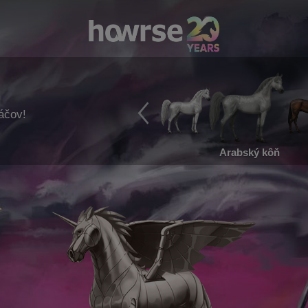
ráčov!
Arabský kôň