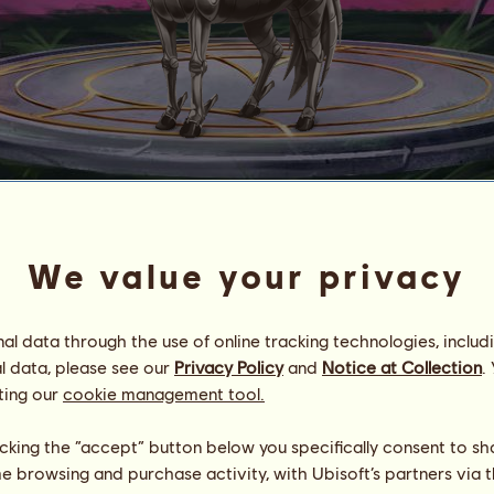
1
5
8
0
3
.
7
6
ℯ
ʝ
ú
ℓ
α
'
2
4
ℒ
ℒɩƿɩƈɑɳ sø ɀɳameɳím ▲
We value your privacy
Energia
16
%
24:00
Zdravie
100
%
Morálka
100
%
l data through the use of online tracking technologies, includ
l data, please see our
Privacy Policy
and
Notice at Collection
.
Schopnosti
Spolu:
20876.13
ting our
cookie management tool.
výdrž
3286.04
rýchlosť
4857.76
licking the “accept” button below you specifically consent to s
drezúra
5924.53
me browsing and purchase activity, with Ubisoft’s partners via t
cval
3690.48