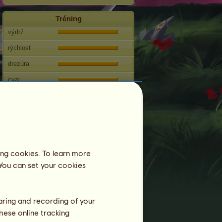
Tréning
výdrž
rýchlosť
drezúra
cval
klus
skákanie
Preteky
Táto kobyla sa špecializuje na
ing cookies. To learn more
Anglické jazdenie.
 You can set your cookies
Reprodukcia
Informácia
haring and recording of your
15803.76|ℒℯʝúℓα '24 je kôň tímu a preto
sa nemôže používať na chov.
hese online tracking