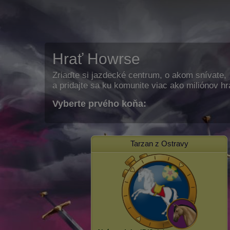
Hrať Howrse
Zriaďte si jazdecké centrum, o akom snívate,
a pridajte sa ku komunite viac ako miliónov h
Vyberte prvého koňa:
Tarzan z Ostravy