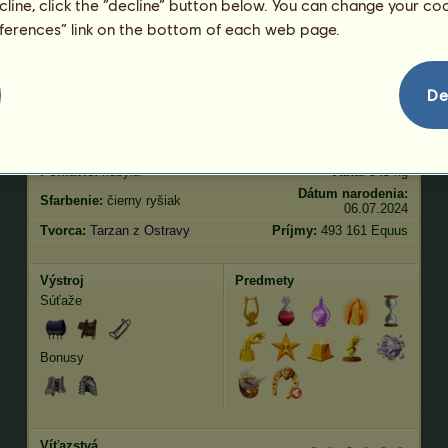
ecline, click the “decline” button below. You can change your c
klus
2375.68
skákanie
741.65
eferences” link on the bottom of each web page.
Vlastnosti
Genetika
Bonus
?
De
Plemeno:
Lipican
Vek:
91 rokov 6 mesiacov
Druhy:
Okrídlený jazdecký
Výška:
167
cm
jednorožec
Pohlavie:
kobyla
Váha:
543
kg
Dátum narodenia:
Sfarbenie:
čierny ryšiak
06.07.2024
Tvorca:
Tarzan z Ostravy
Príjmy:
493 161 Equus
Výstroj
Predmety
Súťaže
Bonusy
Víťazstvá