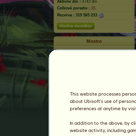
Aktívne dni :
4743 dní
Celkové poradie :
15.
Rezerva :
319 565 233
História vlastníkov
Mostro
This website processes persona
about Ubisoft's use of persona
preferences at anytime by visi
Poradie
In addition to the above, by c
website activity, including ga
Celkové poradie