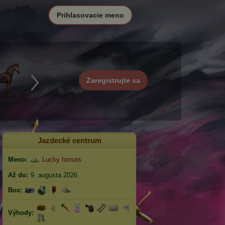
Prihlasovacie meno
Zaregistrujte sa
Jazdecké centrum
Meno:
Lucky horses
Až do:
9. augusta 2026
Box:
Výhody: