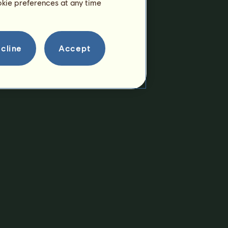
ookie preferences at any time
Pripustenia:
18
Rodokmeň
Potomok
cline
Accept