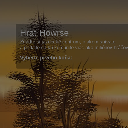
Hrať Howrse
Zriaďte si jazdecké centrum, o akom snívate,
a pridajte sa ku komunite viac ako miliónov hráčov
Vyberte prvého koňa: