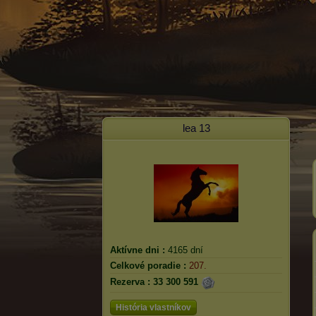
lea 13
Aktívne dni :
4165 dní
Celkové poradie :
207.
Rezerva :
33 300 591
História vlastníkov