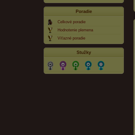
Poradie
Celkové poradie
Hodnotenie plemena
Víťazné poradie
Stužky