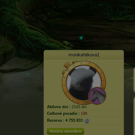
monikahitkova1
Aktívne dni :
2143 dní
Celkové poradie :
199.
Rezerva :
4 755 833
História vlastníkov