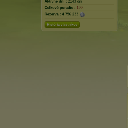
Aktívne dni :
2143 dní
Celkové poradie :
199.
Rezerva :
4 756 233
História vlastníkov