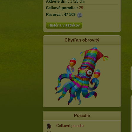
Aktívne dni :
3725 dní
Celkové poradie :
29.
Rezerva :
47 509
História vlastníkov
Chytľan obrovitý
Poradie
Celkové poradie