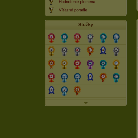
Hodnotenie plemena
Víťazné poradie
Stužky