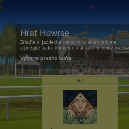
Hrať Howrse
Zriaďte si jazdecké centrum, o akom snívate,
a pridajte sa ku komunite viac ako miliónov hráčov
Vyberte prvého koňa:
Puff