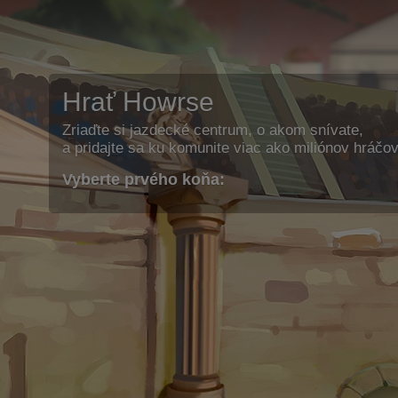
Hrať Howrse
Zriaďte si jazdecké centrum, o akom snívate,
a pridajte sa ku komunite viac ako miliónov hráčov
Vyberte prvého koňa: