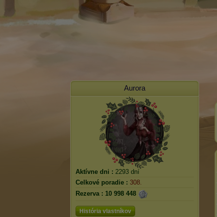
Aurora
Aktívne dni :
2293 dní
Celkové poradie :
308.
Rezerva :
10 998 448
História vlastníkov