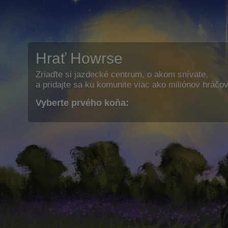
Hrať Howrse
Zriaďte si jazdecké centrum, o akom snívate,
a pridajte sa ku komunite viac ako miliónov hráčov
Vyberte prvého koňa: