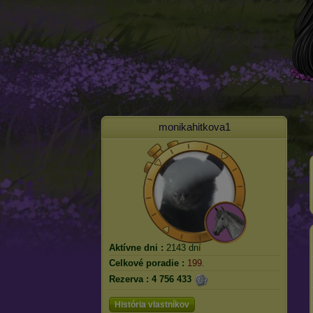
monikahitkova1
Aktívne dni :
2143 dní
Celkové poradie :
199.
Rezerva :
4 756 433
História vlastníkov